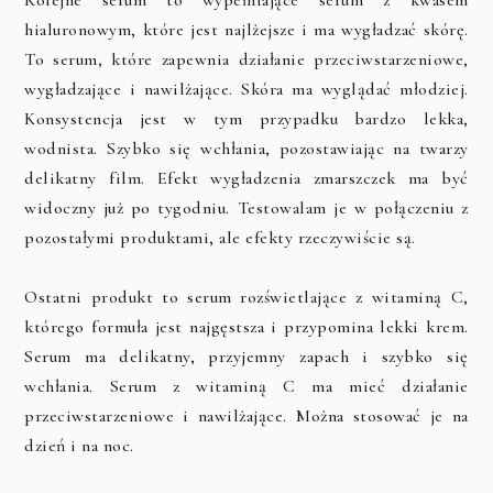
Kolejne serum to wypełniające serum z kwasem
hialuronowym, które jest najlżejsze i ma wygładzać skórę.
To serum, które zapewnia działanie przeciwstarzeniowe,
wygładzające i nawilżające. Skóra ma wyglądać młodziej.
Konsystencja jest w tym przypadku bardzo lekka,
wodnista. Szybko się wchłania, pozostawiając na twarzy
delikatny film. Efekt wygładzenia zmarszczek ma być
widoczny już po tygodniu. Testowalam je w połączeniu z
pozostałymi produktami, ale efekty rzeczywiście są.
Ostatni produkt to serum rozświetlające z witaminą C,
którego formuła jest najgęstsza i przypomina lekki krem.
Serum ma delikatny, przyjemny zapach i szybko się
wchłania. Serum z witaminą C ma mieć działanie
przeciwstarzeniowe i nawilżające. Można stosować je na
dzień i na noc.