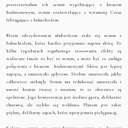
przetestowałam ich serum wypełniające z kwasem
hialuronowym, serum rozświetlające z witaminą Coraz
liftingujace z bakuchiolem.
Moim zdecydowanym ulubieńcem stało się serum z
bakuchiolem, które bardzo przyjemnie napina skórę. Po
kilku tygodniach regularnego stosowania efekty są
widoczne (może to być to serum, a może być to zasługa
połączenia z kwasem hialuronowym). Skóra jest lepiej
napięta, a zmarszczki spłycone. Drobne zmarszczki jakby
całkowicie zniknęły. Serum ma redukować zmarszczki i
unosić kontur twarzy i uważam, że te obietnice są
spełnione. Jego konsystencja jest średnio gęsta, delikatnie
tłustawa, ale szybko się wchłania. Plusem jest także
piękny, delikatny zapach, który uprzyjemnia pielęgnację.