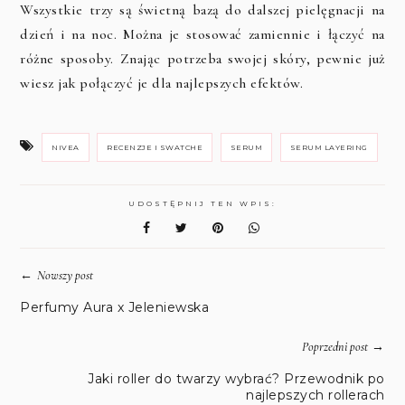
Wszystkie trzy są świetną bazą do dalszej pielęgnacji na
dzień i na noc. Można je stosować zamiennie i łączyć na
różne sposoby. Znając potrzeba swojej skóry, pewnie już
wiesz jak połączyć je dla najlepszych efektów.
NIVEA
RECENZJE I SWATCHE
SERUM
SERUM LAYERING
UDOSTĘPNIJ TEN WPIS:
←
Nowszy post
Perfumy Aura x Jeleniewska
→
Poprzedni post
Jaki roller do twarzy wybrać? Przewodnik po
najlepszych rollerach