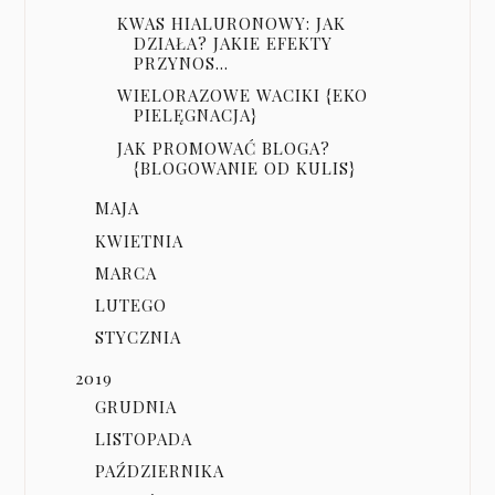
KWAS HIALURONOWY: JAK
DZIAŁA? JAKIE EFEKTY
PRZYNOS...
WIELORAZOWE WACIKI {EKO
PIELĘGNACJA}
JAK PROMOWAĆ BLOGA?
{BLOGOWANIE OD KULIS}
MAJA
KWIETNIA
MARCA
LUTEGO
STYCZNIA
2019
GRUDNIA
LISTOPADA
PAŹDZIERNIKA