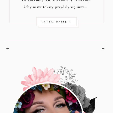
Nie chcemy pisać "do szuflady". Chcemy
żeby nasze teksty przydały się inny…
CZYTAJ DALEJ >>
←
→