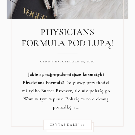
PHYSICIANS
FORMULA POD LUPĄ!
CZWARTEK, CZERWCA 25, 2020
Jakie są najpopularniejsze kosmetyki
Physicians Formula?
Do głowy przychodzi
mi tylko Butter Bronzer, ale nie pokażę go
Wam w tym wpisie. Pokażę za to ciekawą
pomadkę, i…
CZYTAJ DALEJ >>