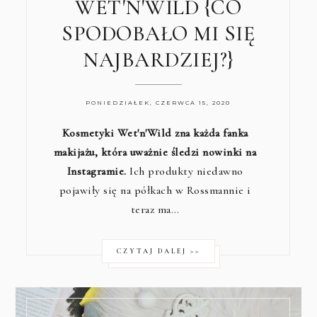
WET'N'WILD {CO
SPODOBAŁO MI SIĘ
NAJBARDZIEJ?}
PONIEDZIAŁEK, CZERWCA 15, 2020
Kosmetyki Wet'n'Wild zna każda fanka
makijażu, która uważnie śledzi nowinki na
Instagramie.
Ich produkty niedawno
pojawiły się na półkach w Rossmannie i
teraz ma…
CZYTAJ DALEJ >>