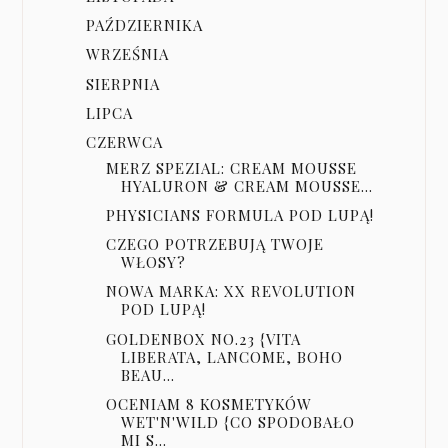
PAŹDZIERNIKA
WRZEŚNIA
SIERPNIA
LIPCA
CZERWCA
MERZ SPEZIAL: CREAM MOUSSE
HYALURON & CREAM MOUSSE...
PHYSICIANS FORMULA POD LUPĄ!
CZEGO POTRZEBUJĄ TWOJE
WŁOSY?
NOWA MARKA: XX REVOLUTION
POD LUPĄ!
GOLDENBOX NO.23 {VITA
LIBERATA, LANCOME, BOHO
BEAU...
OCENIAM 8 KOSMETYKÓW
WET'N'WILD {CO SPODOBAŁO
MI S...