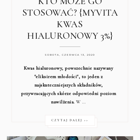
KTO MOŻE GO
STOSOWAĆ? {MYVITA
KWAS
HIALURONOWY 3%}
SOBOTA, CZERWCA 13, 2020
Kwas hialuronowy, powszechnie nazywany
"eliksirem młodości", to jeden z
najskuteczniejszych składników,
przywracających skórze odpowiedni poziom
nawilżenia.
W …
CZYTAJ DALEJ >>