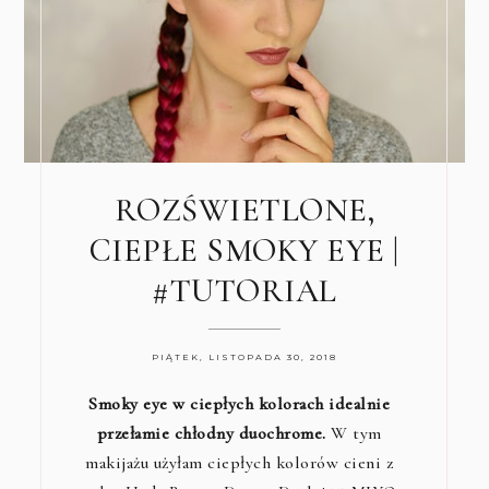
ROZŚWIETLONE,
CIEPŁE SMOKY EYE |
#TUTORIAL
PIĄTEK, LISTOPADA 30, 2018
Smoky eye w ciepłych kolorach idealnie
przełamie chłodny duochrome.
W tym
makijażu użyłam ciepłych kolorów cieni z