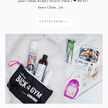
palet Huda Beauty Desert Dusk i ➥
MIYO
Insta Glam
, ale …
CZYTAJ DALEJ >>