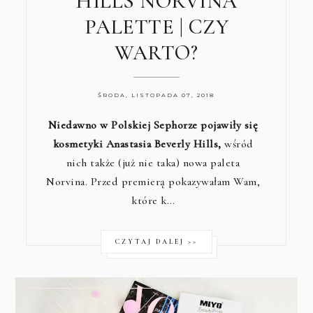
HILLS NORVINA
PALETTE | CZY
WARTO?
ŚRODA, LISTOPADA 07, 2018
Niedawno w Polskiej Sephorze pojawiły się
kosmetyki Anastasia Beverly Hills,
wśród
nich także (już nie taka) nowa paleta
Norvina. Przed premierą pokazywałam Wam,
które k…
CZYTAJ DALEJ >>