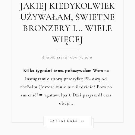
JAKIEJ KIEDYKOLWIEK
UŻYWAŁAM, ŚWIETNE
BRONZERY I... WIELE
WIĘCEJ
ŚRODA, LISTOPADA 14, 2018
Kilka tygodni temu pokazywałam Wam
na
Instagramie sporą przesyłkę PR-ową od
theBalm (Jeszcze mnie nie śledzicie? Pora to
zmienić! ➨
agatawelpa
). Dziś przyszedł czas
obejr…
CZYTAJ DALEJ >>