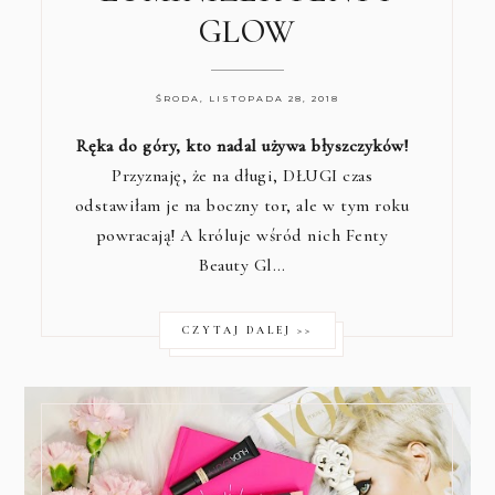
GLOW
ŚRODA, LISTOPADA 28, 2018
Ręka do góry, kto nadal używa błyszczyków!
Przyznaję, że na długi, DŁUGI czas
odstawiłam je na boczny tor, ale w tym roku
powracają! A króluje wśród nich Fenty
Beauty Gl…
CZYTAJ DALEJ >>