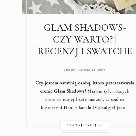
GLAM SHADOWS-
CZY WARTO? |
RECENZJ I SWATCHE
ŚRODA, MARCA 29, 2017
Czy jestem ostatnią osobą, która przetestowała
cienie Glam Shadows?
Miałam tyle różnych
cieni na mojej liście marzeń, że szał na
kosmetyki Hani z kanału Digitalgirl jako…
CZYTAJ DALEJ >>