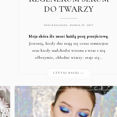
DO TWARZY
PONIEDZIAŁEK, MARCA 27, 2017
Moja skóra źle znosi każdą porę przejściową.
Jesienią, kiedy dni stają się coraz zimniejsze
oraz kiedy nadchodzi wiosna a wraz z nią
olbrzymie, chłodne wiatry- staje się…
CZYTAJ DALEJ >>