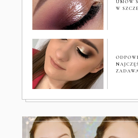
UMÓW S
W SZCZ
ODPOW
NAJCZĘŚ
ZADAWA