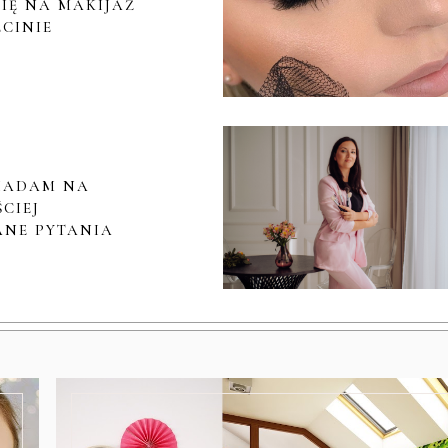
IĘ NA MAKIJAŻ
ECINIE
IADAM NA
CIEJ
NE PYTANIA