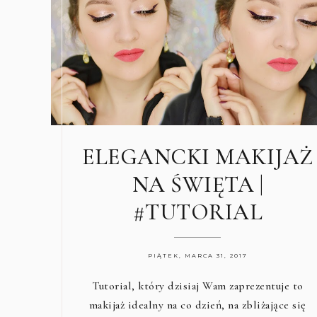
ELEGANCKI MAKIJAŻ
NA ŚWIĘTA |
#TUTORIAL
PIĄTEK, MARCA 31, 2017
Tutorial, który dzisiaj Wam zaprezentuje to
makijaż idealny na co dzień, na zbliżające się