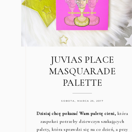
JUVIAS PLACE
MASQUARADE
PALETTE
SOBOTA, MARCA 25, 2017
Dzisiaj chcę pokazać Wam paletę cieni,
która
zaspokoi potrzeby dziewczyn szukających
palety, która sprawdzi się na co dzień, a przy