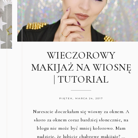
WIECZOROWY
MAKIJAŻ NA WIOSNĘ
| TUTORIAL
PIĄTEK, MARCA 24, 2017
Nareszcie doczekałam się wiosny za oknem. A
skoro za oknem coraz bardziej słonecznie, na
blogu nie może być mniej kolorowo. Mam
nadzieje, że lubicie chabrowe makijaże? …