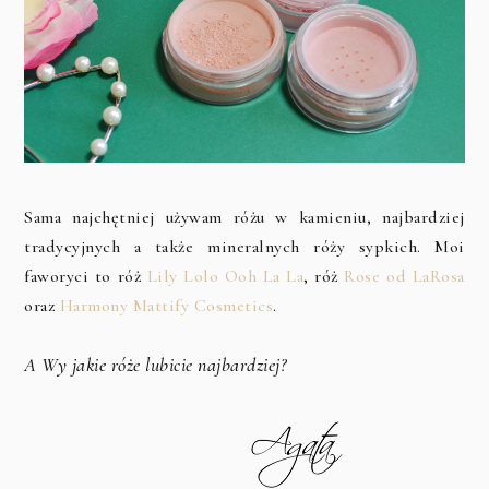
Sama najchętniej używam różu w kamieniu, najbardziej
tradycyjnych a także mineralnych róży sypkich. Moi
faworyci to róż
Lily Lolo Ooh La La
, róż
Rose od LaRosa
oraz
Harmony Mattify Cosmetics
.
A Wy jakie róże lubicie najbardziej?