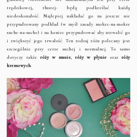
trądzikowej, tłustej- będą podkreślać każdą
niedoskonałość. Najlepiej nakładać go na jeszcze nie
przypudrowany podkład (w myśl zasady mokre-na-mokre
suche-na-suche) i na koniec przypudrować aby utrwalić go
i zwiększyć jego trwałość. Ten rodzaj różu polecany jest
szczególnie przy cerze suchej i normalnej. To samo
dotyczy także
róży w musie
,
róży w płynie
oraz
róży
kremowych
.