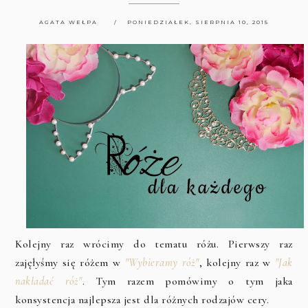
AGATA WEŁPA
PONIEDZIAŁEK, SIERPNIA 10, 2015
Kolejny raz wrócimy do tematu różu. Pierwszy raz
zajęłyśmy się różem w
"Wybieramy róż"
, kolejny raz w
"Jak
nakładać róż"
. Tym razem pomówimy o tym jaka
konsystencja najlepsza jest dla różnych rodzajów cery.