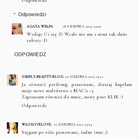
Odpowiedz
Odpowiedzi
AGATA WEŁPA
18 SIERPNIA 2015 22:02
Wydaje Ci się :D Wcale nie ma z nimi tak dużo
roboty :D
ODPOWIEDZ
SIMPLY-BEAUTY-BLOG
10 SIERPNIA 2015 23:11
Ja również preferuję prasowane, dzisiaj kupiłam
moje nowe maleństwo z MAC'a <3
Zapraszam również do mnie, nowy post
KLIK
:)
Odpowiedz
WŁOSOVELOVE.
10 SIERPNIA 2015 23:14
Sięgam po róże prasowane, żadne inne ;)