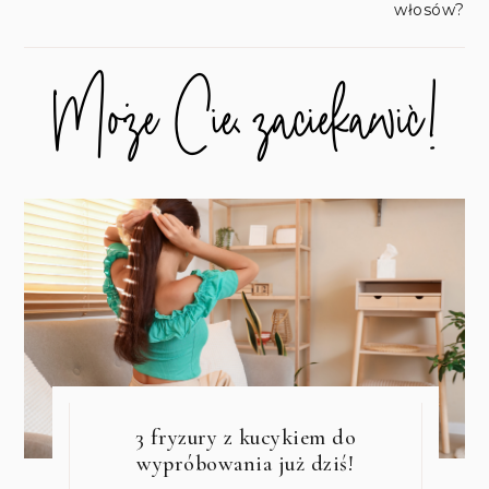
włosów?
3 fryzury z kucykiem do
wypróbowania już dziś!