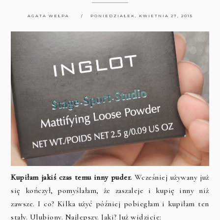
AGATA WEŁPA
PONIEDZIAŁEK, KWIETNIA 27, 2015
Kupiłam jakiś czas temu inny puder.
Wcześniej używany już
się kończył, pomyślałam, że zaszaleje i kupię inny niż
zawsze. I co? Kilka użyć później pobiegłam i kupiłam ten
stały. Ulubiony. Najlepszy. Jaki? Już widzicie: