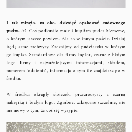
I tak minęło- na oko- dziesięć opakowań cudownego
pudru.
Aż. Coś podkusiło mnie i kupiłam puder Mememe,
o którym jeszcze powiem. Ale to w innym poście. Dzisiaj
będą same zachwyty. Zacznijmy od pudełeczka w którym
go kupisz. Standardowe dla firmy Inglot, czarne z białym
logo firmy i najważniejszymi informacjami, składem,
numerem "odcienia", informacją o tym ile znajdziesz go w
środku.
W środku: okrągły słoiczek, przezroczysty z czarną
nakrętką i białym logo. Zgrabne, zakręcane szczelnie, nie
ma mowy o tym, że coś się wysypie.