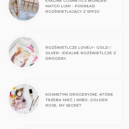
EVELINE COSMETICS WONDER
MATCH LUMI - PODKŁAD
ROZŚWIETLAJĄCY Z SPF20
ROZŚWIETLCZE LOVELY- GOLD I
SILVER- IDEALNE ROZŚWIETLCZE Z
DROGERII
KOSMETYKI DROGERYJNE, KTÓRE
TRZEBA MIEĆ | WIBO, GOLDEN
ROSE, MY SECRET