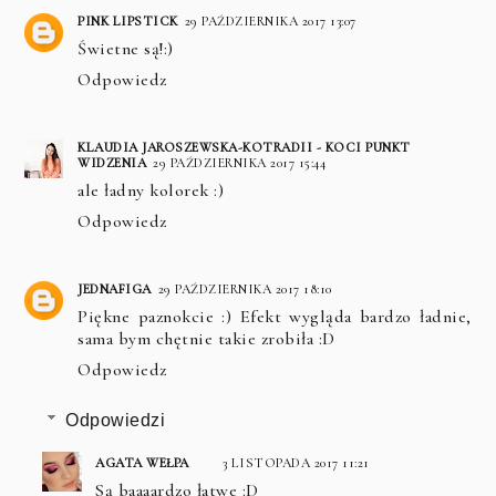
PINK LIPSTICK
29 PAŹDZIERNIKA 2017 13:07
Świetne są!:)
Odpowiedz
KLAUDIA JAROSZEWSKA-KOTRADII - KOCI PUNKT
WIDZENIA
29 PAŹDZIERNIKA 2017 15:44
ale ładny kolorek :)
Odpowiedz
JEDNAFIGA
29 PAŹDZIERNIKA 2017 18:10
Piękne paznokcie :) Efekt wygląda bardzo ładnie,
sama bym chętnie takie zrobiła :D
Odpowiedz
Odpowiedzi
AGATA WEŁPA
3 LISTOPADA 2017 11:21
Są baaaardzo łatwe :D