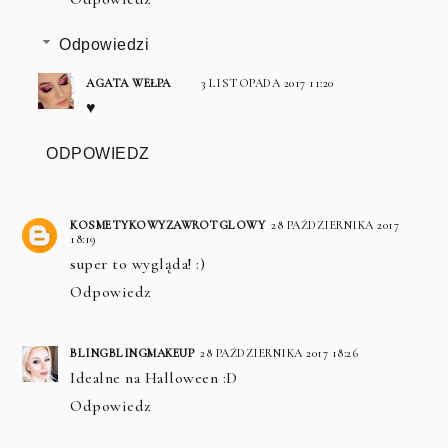
Odpowiedzi
AGATA WEŁPA
3 LISTOPADA 2017 11:20
♥
ODPOWIEDZ
KOSMETYKOWYZAWROTGLOWY
28 PAŹDZIERNIKA 2017
18:19
super to wygląda! :)
Odpowiedz
BLINGBLINGMAKEUP
28 PAŹDZIERNIKA 2017 18:26
Idealne na Halloween :D
Odpowiedz