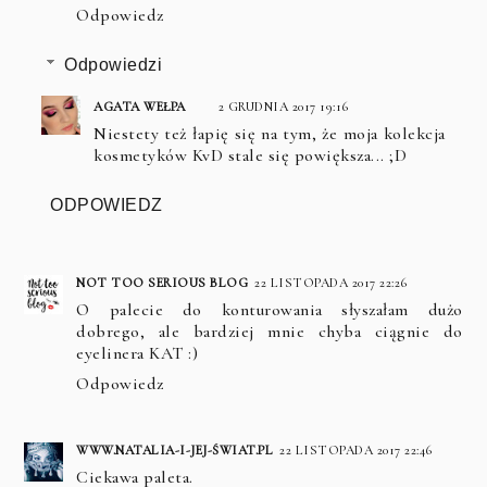
Odpowiedz
Odpowiedzi
AGATA WEŁPA
2 GRUDNIA 2017 19:16
Niestety też łapię się na tym, że moja kolekcja
kosmetyków KvD stale się powiększa... ;D
ODPOWIEDZ
NOT TOO SERIOUS BLOG
22 LISTOPADA 2017 22:26
O palecie do konturowania słyszałam dużo
dobrego, ale bardziej mnie chyba ciągnie do
eyelinera KAT :)
Odpowiedz
WWW.NATALIA-I-JEJ-ŚWIAT.PL
22 LISTOPADA 2017 22:46
Ciekawa paleta.