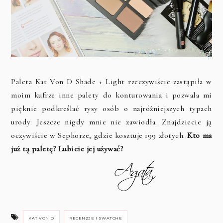
Paleta Kat Von D Shade + Light rzeczywiście zastąpiła w
moim kufrze inne palety do konturowania i pozwala mi
pięknie podkreślać rysy osób o najróżniejszych typach
urody. Jeszcze nigdy mnie nie zawiodła. Znajdziecie ją
oczywiście w Sephorze, gdzie kosztuje 199 złotych.
Kto ma
już tą paletę? Lubicie jej używać?
KAT VON D
RECENZJE I SWATCHE