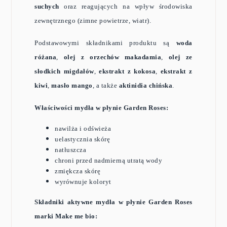
suchych
oraz reagujących na wpływ środowiska
zewnętrznego (zimne powietrze, wiatr).
Podstawowymi składnikami produktu są
woda
różana
,
olej z orzechów makadamia
,
olej ze
słodkich migdałów
,
ekstrakt z kokosa
,
ekstrakt z
kiwi
,
masło mango
, a także
aktinidia chińska
.
Właściwości mydła w płynie Garden Roses:
nawilża i odświeża
uelastycznia skórę
natłuszcza
chroni przed nadmierną utratą wody
zmiękcza skórę
wyrównuje koloryt
Składniki aktywne mydła w płynie Garden Roses
marki Make me bio: