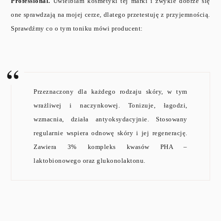
Professional.
Uwielbiam kosmetyki tej marki i zwykle dobrze się
one sprawdzają na mojej cerze, dlatego przetestuję z przyjemnością.
Sprawdźmy co o tym toniku mówi producent:
Przeznaczony dla każdego rodzaju skóry, w tym
wrażliwej i naczynkowej. Tonizuje, łagodzi,
wzmacnia, działa antyoksydacyjnie. Stosowany
regularnie wspiera odnowę skóry i jej regenerację.
Zawiera 3% kompleks kwasów PHA –
laktobionowego oraz glukonolaktonu.