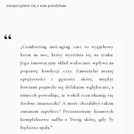
niespecjalnie się z nim polubiłam.
„Comforting anti-aging care to wyjątkowy
krem na noc, który wyróżnia się na rynku.
Jego innowacyjny skład widocznie wpływa na
poprawę kondycji cery. Zauważyłaś utratę
sprężystości i gęstości skóry, między
brwiami pojawiło się delikatne wgłębienie, a
uśmiech powoduje, że wokół oczu ukazują się
drobne zmarszczki? A może chciałabyś takim
zmianom zapobiec? Prezentowany kosmetyk
kompleksowo zadba o Twoją skórę, gdy Ty
będziesz spała.”