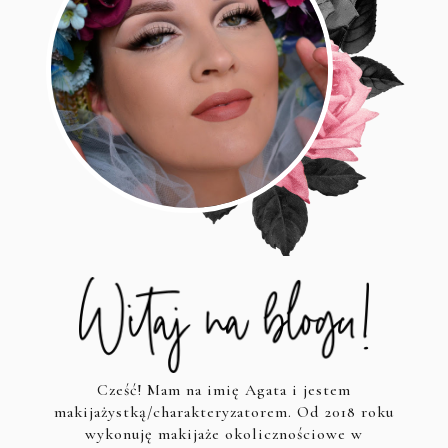
Cześć! Mam na imię Agata i jestem
makijażystką/charakteryzatorem. Od 2018 roku
wykonuję makijaże okolicznościowe w