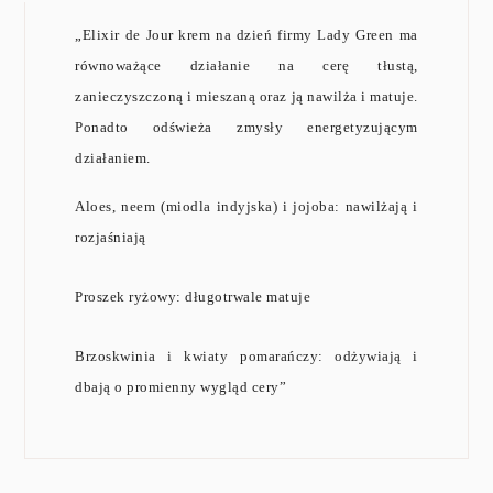
„E
lixir de Jour krem na dzień firmy Lady Green ma
równoważące działanie na cerę tłustą,
zanieczyszczoną i mieszaną oraz ją nawilża i matuje.
Ponadto odświeża zmysły energetyzującym
działaniem.
Aloes, neem (miodla indyjska) i jojoba: nawilżają i
rozjaśniają
Proszek ryżowy: długotrwale matuje
Brzoskwinia i kwiaty pomarańczy: odżywiają i
dbają o promienny wygląd cery”