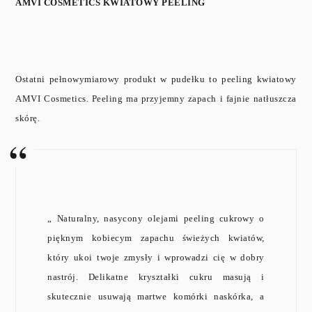
AMVI COSMETICS KWIATOWY PEELING
Ostatni pełnowymiarowy produkt w pudełku to peeling kwiatowy
AMVI Cosmetics. Peeling ma przyjemny zapach i fajnie natłuszcza
skórę.
„
Naturalny, nasycony olejami peeling cukrowy o
pięknym kobiecym zapachu świeżych kwiatów,
który ukoi twoje zmysły i wprowadzi cię w dobry
nastrój. Delikatne kryształki cukru masują i
skutecznie usuwają martwe komórki naskórka, a