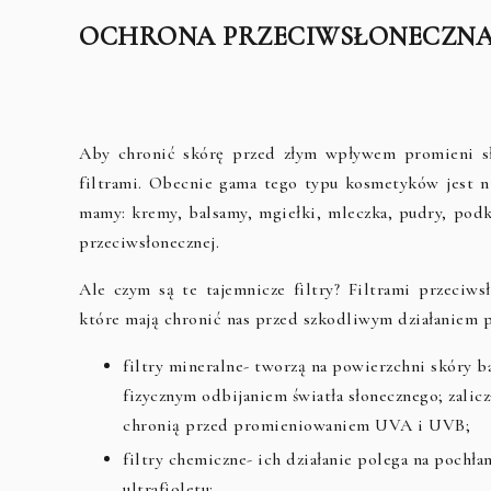
OCHRONA PRZECIWSŁONECZN
Aby chronić skórę przed złym wpływem promieni sł
filtrami. Obecnie gama tego typu kosmetyków jest n
mamy: kremy, balsamy, mgiełki, mleczka, pudry, podk
przeciwsłonecznej.
Ale czym są te tajemnicze filtry? Filtrami przeci
które mają chronić nas przed szkodliwym działaniem 
filtry mineralne- tworzą na powierzchni skóry b
fizycznym odbijaniem światła słonecznego; zalic
chronią przed promieniowaniem UVA i UVB;
filtry chemiczne- ich działanie polega na pochł
ultrafioletu;