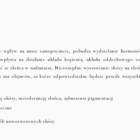
ny wpływ na nasze samopoczucie, pobudza wydzielanie hormonó
 wpływa na działanie układu krążenia, układu oddechowego or
 ze słońca w nadmiarze. Nierozsądne wystawianie skóry na słoń
z nas objawów, za które odpowiedzialne będzie przede wszystk
 skóry, nietolerancję słońca, zaburzenia pigmentacji
neczne
orób nowotworowych skóry.