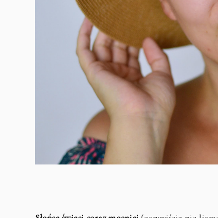
Słońce świeci coraz mocniej
(oczywiście nie licz