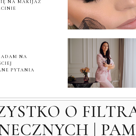
IĘ NA MAKIJAŻ
ECINIE
IADAM NA
CIEJ
NE PYTANIA
ZYSTKO O FILTR
ECZNYCH | PAMI