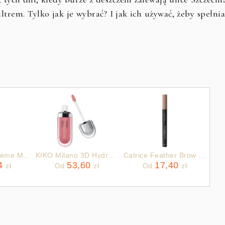
trem. Tylko jak je wybrać? I jak ich używać, żeby spełnia
Erborian CC Crème Mini New Krem CC 15ml Doré
KIKO Milano 3D Hydra Lipgloss zmiękczający błyszczyk do ust z efektem 3D 17 Pearly Mauve 6.5ml
Catrice Feather Brow Filler wodoodporna kredka do brwi odcień 010 Ash Brown 0.5 ml
94
53,60
17,40
zł
Od
zł
Od
zł