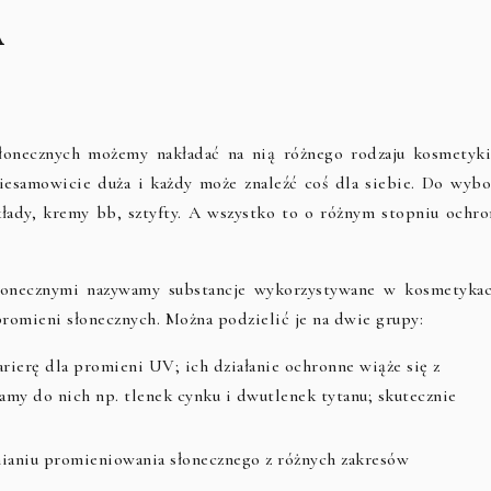
A
onecznych możemy nakładać na nią różnego rodzaju kosmetyki
iesamowicie duża i każdy może znaleźć coś dla siebie. Do wybo
łady, kremy bb, sztyfty. A wszystko to o różnym stopniu ochro
wsłonecznymi nazywamy substancje wykorzystywane w kosmetykac
promieni słonecznych. Można podzielić je na dwie grupy:
arierę dla promieni UV; ich działanie ochronne wiąże się z
zamy do nich np. tlenek cynku i dwutlenek tytanu; skutecznie
anianiu promieniowania słonecznego z różnych zakresów