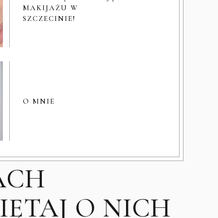
MAKIJAŻU W
SZCZECINIE!
O MNIE
ACH
ĘTAJ O NICH