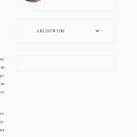
ARCHIWUM
my
em
ąc
em
po
re
y.
na