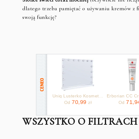
dlatego trzeba pamiętać o używaniu kremów z fil
swoją funkcję?
Uniq Lusterko Kosmetyczne
70,99
71,
Od
zł
Od
WSZYSTKO O FILTRACH