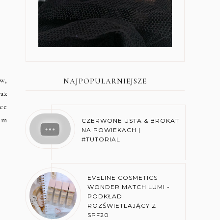
w,
NAJPOPULARNIEJSZE
az
ce
im
CZERWONE USTA & BROKAT
NA POWIEKACH |
#TUTORIAL
EVELINE COSMETICS
WONDER MATCH LUMI -
PODKŁAD
ROZŚWIETLAJĄCY Z
SPF20