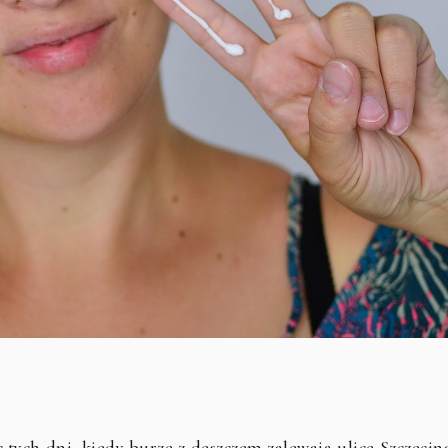
ąc tych dni, kiedy burze z deszczem zalewają ulice Szczecina