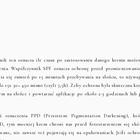
nnik ten oznacza ile czasu po zastosowaniu danego kremu może
enia. Współczynnik SPF oznacza ochronę przed promieniowani
ia się rumień po 15 minutach przebywania na słońcu, to używaj
o 15x 30= 450 minut (czyli 7,5h). Żeby ochrona była skuteczna kr
em na słońce i powtarzać aplikacje po około 2-3 godzinach lub 
ż oznaczenia PPD (Persistent Pigmentation Darkening), któ
D, tym mocniej krem chroni nas przed fotostarzeniem się skór
ne, nie zawsze też pojawiają się na opakowaniach. Jeśli ochro