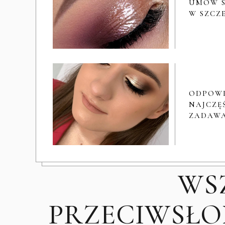
UMÓW S
W SZCZ
ODPOW
NAJCZĘŚ
ZADAWA
WS
PRZECIWSŁON