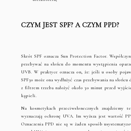
CZYM JEST SPF? A CZYM PPD?
Skrót SPF oznacza Sun Protection Factor. Współczy
przebywać na słońcu do momentu wystąpienia oparz
UVB. W praktyce oznacza on, że: jeśli u osoby pojaw
SPF30 może ona wydłużyć czas przebywania na słońcu d
z filtrem trzeba nałożyć około 30 minut przed wyjści
kąpieli.
Na kosmetykach przeciwsłonecznych znajdziemy te
wyznaczają ochronę UVA. Im wyższa jest wartość PP
Oznaczenia PPD nie są w żaden sposób usystematyzowa