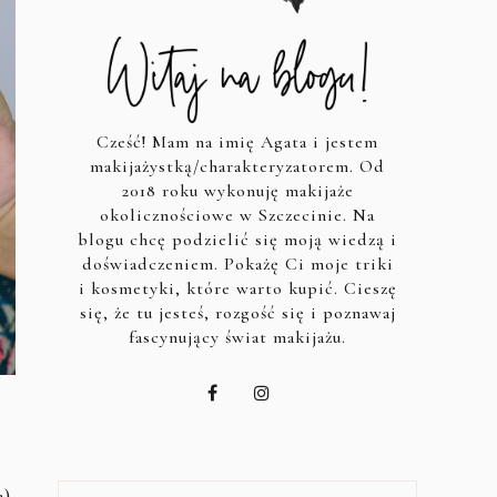
Cześć! Mam na imię Agata i jestem
makijażystką/charakteryzatorem. Od
2018 roku wykonuję makijaże
okolicznościowe w Szczecinie. Na
blogu chcę podzielić się moją wiedzą i
doświadczeniem. Pokażę Ci moje triki
i kosmetyki, które warto kupić. Cieszę
się, że tu jesteś, rozgość się i poznawaj
fascynujący świat makijażu.
),