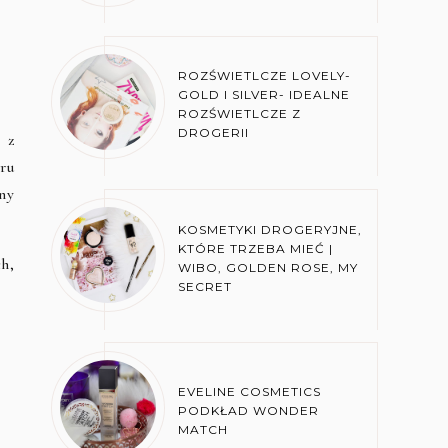
ROZŚWIETLCZE LOVELY-
GOLD I SILVER- IDEALNE
ROZŚWIETLCZE Z
DROGERII
 z
ru
ny
KOSMETYKI DROGERYJNE,
KTÓRE TRZEBA MIEĆ |
h,
WIBO, GOLDEN ROSE, MY
SECRET
EVELINE COSMETICS
PODKŁAD WONDER
MATCH