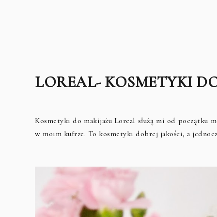
LOREAL- KOSMETYKI D
Kosmetyki do makijażu Loreal służą mi od początku m
w moim kufrze. To kosmetyki dobrej jakości, a jednoc