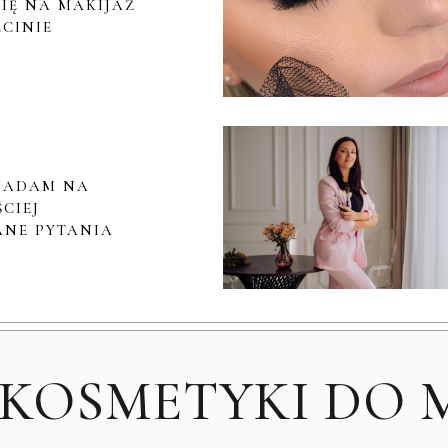
IĘ NA MAKIJAŻ
ECINIE
IADAM NA
CIEJ
NE PYTANIA
 KOSMETYKI DO 