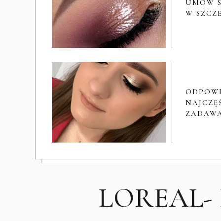
UMÓW S
W SZCZ
ODPOW
NAJCZĘŚ
ZADAWA
LOREAL-