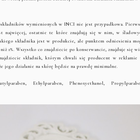
ć składników wymienionych w INCI nie jest przypadkowa. Pierws
st najwięcej, ostatnie te które znajdują się w nim, w śladowy
jakiego składnika jest w produkcie, ale punktem odniesienia mo
niż 1%. Wszystko co znajdziecie po konserwancie, znajduje się wi
znajdziecie składnik, którym chwali się producent w reklamie 
 że jego działanie na skórę będzie na prawdę minimalne.
ylparaben, Ethylparaben, Phenoxyethanol, Propylparabe