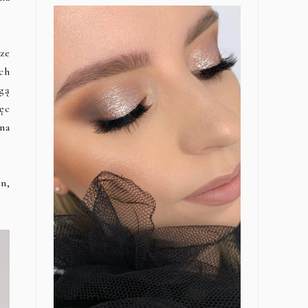
ze
ch
gą
ęc
na
n,