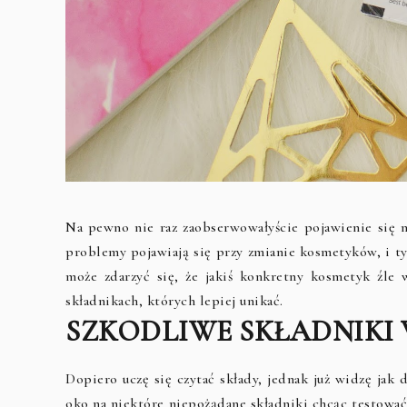
Na pewno nie raz zaobserwowałyście pojawienie się na
problemy pojawiają się przy zmianie kosmetyków, i ty
może zdarzyć się, że jakiś konkretny kosmetyk źle 
składnikach, których lepiej unikać.
SZKODLIWE SKŁADNIKI
Dopiero uczę się czytać składy, jednak już widzę jak
oko na niektóre niepożądane składniki chcąc testować