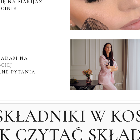
IĘ NA MAKIJAŻ
ECINIE
IADAM NA
CIEJ
NE PYTANIA
SKŁADNIKI W KO
AK CZYTAĆ SKŁAD