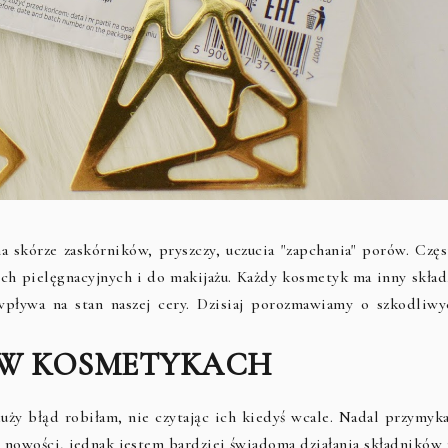
 skórze zaskórników, pryszczy, uczucia "zapchania" porów. Częs
ch pielęgnacyjnych i do makijażu. Każdy kosmetyk ma inny skład,
wpływa na stan naszej cery. Dzisiaj porozmawiamy o szkodliwy
 W KOSMETYKACH
 duży błąd robiłam, nie czytając ich kiedyś wcale. Nadal przymyk
 nowości, jednak jestem bardziej świadoma działania składników 