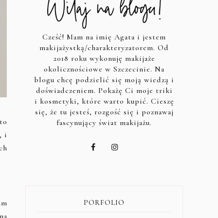
Cześć! Mam na imię Agata i jestem
makijażystką/charakteryzatorem. Od
2018 roku wykonuję makijaże
okolicznościowe w Szczecinie. Na
blogu chcę podzielić się moją wiedzą i
doświadczeniem. Pokażę Ci moje triki
i kosmetyki, które warto kupić. Cieszę
się, że tu jesteś, rozgość się i poznawaj
to
fascynujący świat makijażu.
 i
ch
PORFOLIO
am
na