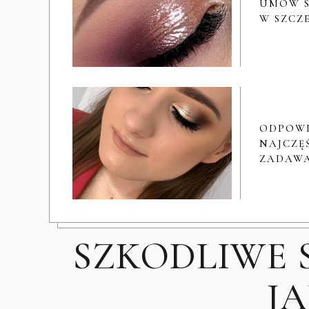
UMÓW S
W SZCZ
ODPOW
NAJCZĘŚ
ZADAWA
SZKODLIWE 
J