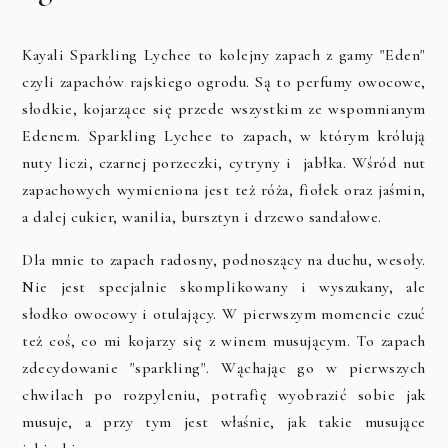
Kayali Sparkling Lychee to kolejny zapach z gamy "Eden"
czyli zapachów rajskiego ogrodu. Są to perfumy owocowe,
słodkie, kojarzące się przede wszystkim ze wspomnianym
Edenem. Sparkling Lychee to zapach, w którym królują
nuty liczi, czarnej porzeczki, cytryny i jabłka. Wśród nut
zapachowych wymieniona jest też róża, fiołek oraz jaśmin,
a dalej cukier, wanilia, bursztyn i drzewo sandałowe.
Dla mnie to zapach radosny, podnoszący na duchu, wesoły.
Nie jest specjalnie skomplikowany i wyszukany, ale
słodko owocowy i otulający. W pierwszym momencie czuć
też coś, co mi kojarzy się z winem musującym. To zapach
zdecydowanie "sparkling". Wąchając go w pierwszych
chwilach po rozpyleniu, potrafię wyobrazić sobie jak
musuje, a przy tym jest właśnie, jak takie musujące