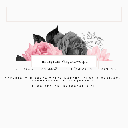
instagram @agatawelpa
O BLOGU
MAKIJAŻ
PIELĘGNACJA
KONTAKT
COPYRIGHT ©
AGATA WEŁPA MAKEUP: BLOG O MAKIJAŻU,
KOSMETYKACH I PIELĘGNACJI.
BLOG DESIGN:
KAROGRAFIA.PL