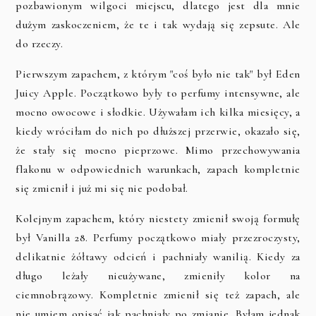
pozbawionym wilgoci miejscu, dlatego jest dla mnie
dużym zaskoczeniem, że te i tak wydają się zepsute. Ale
do rzeczy.
Pierwszym zapachem, z którym "coś było nie tak" był Eden
Juicy Apple. Początkowo były to perfumy intensywne, ale
mocno owocowe i słodkie. Używałam ich kilka miesięcy, a
kiedy wróciłam do nich po dłuższej przerwie, okazało się,
że stały się mocno pieprzowe. Mimo przechowywania
flakonu w odpowiednich warunkach, zapach kompletnie
się zmienił i już mi się nie podobał.
Kolejnym zapachem, który niestety zmienił swoją formułę
był Vanilla 28. Perfumy początkowo miały przezroczysty,
delikatnie żółtawy odcień i pachniały wanilią. Kiedy za
długo leżały nieużywane, zmieniły kolor na
ciemnobrązowy. Kompletnie zmienił się też zapach, ale
nie umiem opisać jak pachniały po zmianie. Byłam jednak