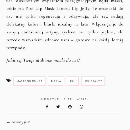
ust, doskonałym wsparciem pielęgnacyjnym będą maski,
takie jak Pixi Lip Mask Tinted Lip Jelly. Te maseczki do
ust nie tylko regenerują i odżywiają, ale też nadają
delikatny kolor i blask, idealny na lato. Włączając je do
swojej codziennej rutyny, zyskasz nie tylko piękne, ale
przede wszystkim zdrowe usta – gotowe na każdą letnią
przygodę.
Jakie są Twoje ulubione maski do ust?
MASECZKI DO UST
MASKA
PIXI
PIXI BEAUTY
UDOSTĘPNIJ TEN WPIS:
←
Nowszy post