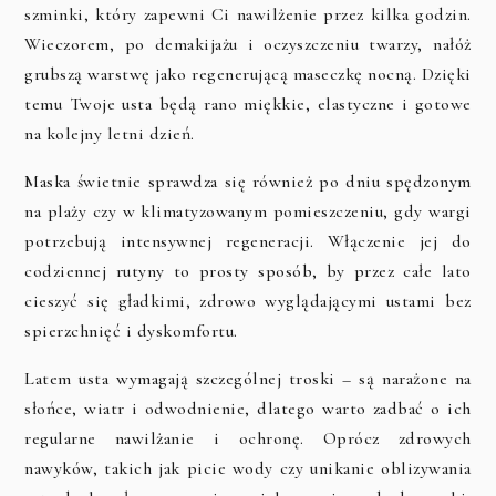
szminki, który zapewni Ci nawilżenie przez kilka godzin.
Wieczorem, po demakijażu i oczyszczeniu twarzy, nałóż
grubszą warstwę jako regenerującą maseczkę nocną. Dzięki
temu Twoje usta będą rano miękkie, elastyczne i gotowe
na kolejny letni dzień.
Maska świetnie sprawdza się również po dniu spędzonym
na plaży czy w klimatyzowanym pomieszczeniu, gdy wargi
potrzebują intensywnej regeneracji. Włączenie jej do
codziennej rutyny to prosty sposób, by przez całe lato
cieszyć się gładkimi, zdrowo wyglądającymi ustami bez
spierzchnięć i dyskomfortu.
Latem usta wymagają szczególnej troski – są narażone na
słońce, wiatr i odwodnienie, dlatego warto zadbać o ich
regularne nawilżanie i ochronę. Oprócz zdrowych
nawyków, takich jak picie wody czy unikanie oblizywania