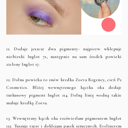
11. Dodaje jeszcze dwa pigmenty- najpierw wklepuje
niebieski Inglot 71, następnie na sam środek powieki
zielony Inglot 17.
12. Dolna powieka to znów kredka Zoeva Regency, cień P2
Cosmetics. Bliżej wewnętrznego kącika oka dodaje
turkusowy pigment Inglot 114. Dolną linię wodną także
maluje kredką Zoeva.
13. Wewnętrzny kącik oka rozświetlam pigmentem Inglot
112. Tuszuje rzęsy i doklejam pasek sztucznych. Eyelinerem