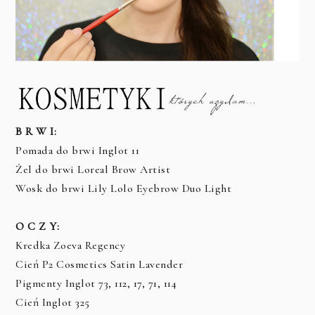
B R W I:
Pomada do brwi Inglot 11
Żel do brwi Loreal Brow Artist
Wosk do brwi Lily Lolo Eyebrow Duo Light
O C Z Y:
Kredka Zoeva Regency
Cień P2 Cosmetics Satin Lavender
Pigmenty Inglot 73, 112, 17, 71, 114
Cień Inglot 325