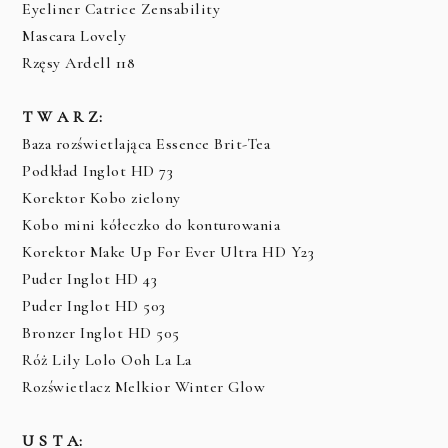
Eyeliner Catrice Zensability
Mascara Lovely
Rzęsy Ardell 118
T W A R Z:
Baza rozświetlająca Essence Brit-Tea
Podkład Inglot HD 73
Korektor Kobo zielony
Kobo mini kółeczko do konturowania
Korektor Make Up For Ever Ultra HD Y23
Puder Inglot HD 43
Puder Inglot HD 503
Bronzer Inglot HD 505
Róż Lily Lolo Ooh La La
Rozświetlacz Melkior Winter Glow
U S T A: