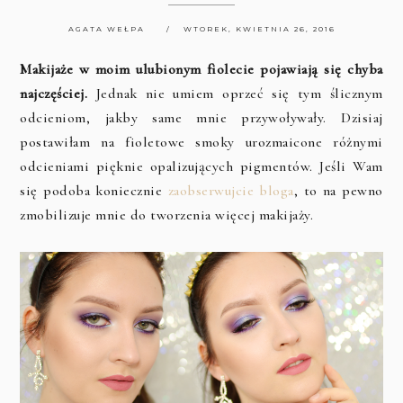
AGATA WEŁPA
WTOREK, KWIETNIA 26, 2016
Makijaże w moim ulubionym fiolecie pojawiają się chyba
najczęściej.
Jednak nie umiem oprzeć się tym ślicznym
odcieniom, jakby same mnie przywoływały. Dzisiaj
postawiłam na fioletowe smoky urozmaicone różnymi
odcieniami pięknie opalizujących pigmentów. Jeśli Wam
się podoba koniecznie
zaobserwujcie bloga
, to na pewno
zmobilizuje mnie do tworzenia więcej makijaży.