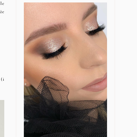
le
że
(i