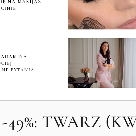
IĘ NA MAKIJAŻ
ECINIE
IADAM NA
CIEJ
NE PYTANIA
49%: TWARZ (KWI