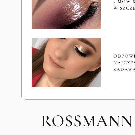
UMÓW S
W SZCZ
ODPOW
NAJCZĘŚ
ZADAWA
ROSSMANN -