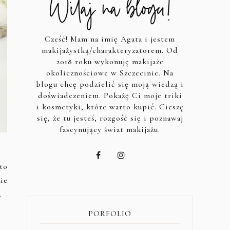
Cześć! Mam na imię Agata i jestem
makijażystką/charakteryzatorem. Od
2018 roku wykonuję makijaże
okolicznościowe w Szczecinie. Na
blogu chcę podzielić się moją wiedzą i
doświadczeniem. Pokażę Ci moje triki
i kosmetyki, które warto kupić. Cieszę
się, że tu jesteś, rozgość się i poznawaj
fascynujący świat makijażu.
 to
ie
.
PORFOLIO