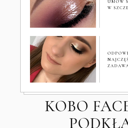
UMÓW S
W SZCZ
ODPOW
NAJCZĘŚ
ZADAWA
KOBO FAC
PODKŁ