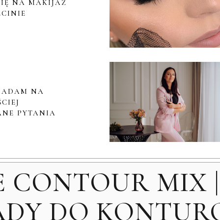
IĘ NA MAKIJAŻ
ECINIE
IADAM NA
CIEJ
NE PYTANIA
E CONTOUR MIX 
ADY DO KONTUR