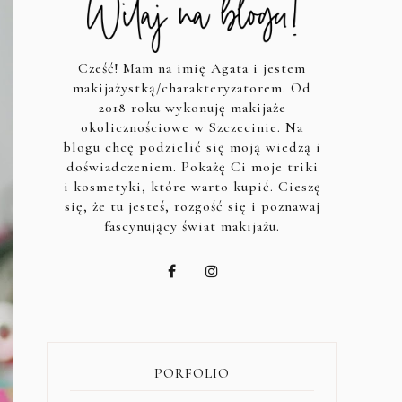
Cześć! Mam na imię Agata i jestem
makijażystką/charakteryzatorem. Od
2018 roku wykonuję makijaże
okolicznościowe w Szczecinie. Na
blogu chcę podzielić się moją wiedzą i
doświadczeniem. Pokażę Ci moje triki
i kosmetyki, które warto kupić. Cieszę
się, że tu jesteś, rozgość się i poznawaj
fascynujący świat makijażu.
PORFOLIO