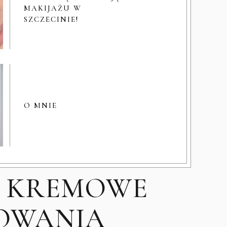
MAKIJAŻU W
SZCZECINIE!
O MNIE
| KREMOWE
OWANIA