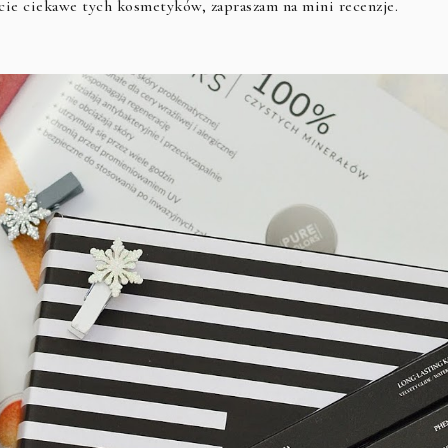
ście ciekawe tych kosmetyków, zapraszam na mini recenzje.