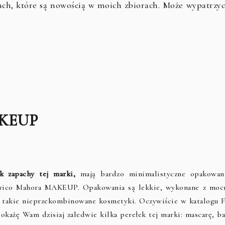
h, które są nowością w moich zbiorach. Może wypatrzyc
?
KEUP
 zapachy tej marki,
mają bardzo minimalistyczne opakowani
derico Mahora MAKEUP. Opakowania są lekkie, wykonane z moc
ię takie nieprzekombinowane kosmetyki. Oczywiście w katalogu 
 pokażę Wam dzisiaj zaledwie kilka perełek tej marki: mascarę, b