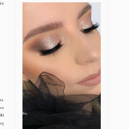
ie
a.
no
FM
azę