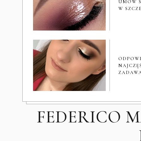
UMÓW S
W SZCZ
ODPOW
NAJCZĘŚ
ZADAWA
FEDERICO 