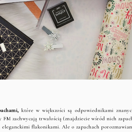
pachami,
które w większości są odpowiednikami znanyc
 FM zachwycają trwałością (znajdziecie wśród nich zapac
i, eleganckimi flakonikami. Ale o zapachach porozmawia