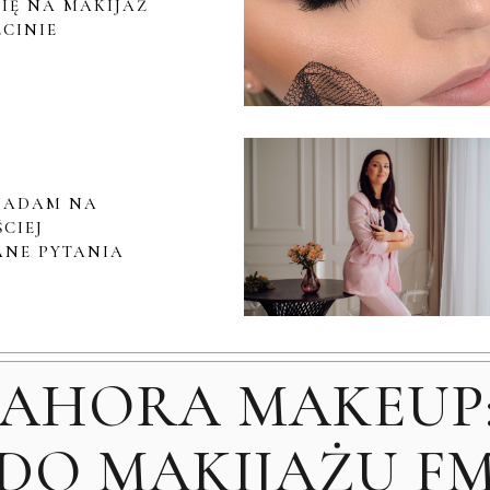
IĘ NA MAKIJAŻ
ECINIE
IADAM NA
CIEJ
NE PYTANIA
MAHORA MAKEUP:
DO MAKIJAŻU F