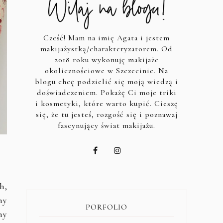
Cześć! Mam na imię Agata i jestem
makijażystką/charakteryzatorem. Od
2018 roku wykonuję makijaże
okolicznościowe w Szczecinie. Na
blogu chcę podzielić się moją wiedzą i
doświadczeniem. Pokażę Ci moje triki
i kosmetyki, które warto kupić. Cieszę
się, że tu jesteś, rozgość się i poznawaj
fascynujący świat makijażu.
h,
hy
PORFOLIO
my