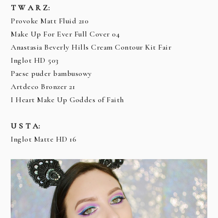
T W A R Z:
Provoke Matt Fluid 210
Make Up For Ever Full Cover 04
Anastasia Beverly Hills Cream Contour Kit Fair
Inglot HD 503
Paese puder bambusowy
Artdeco Bronzer 21
I Heart Make Up Goddes of Faith
U S T A:
Inglot Matte HD 16