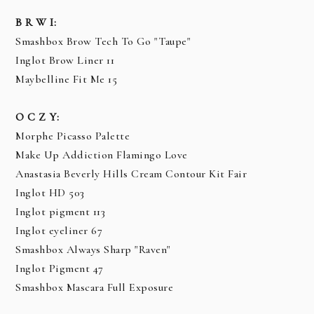
B R W I:
Smashbox Brow Tech To Go "Taupe"
Inglot Brow Liner 11
Maybelline Fit Me 15
O C Z Y:
Morphe Picasso Palette
Make Up Addiction Flamingo Love
Anastasia Beverly Hills Cream Contour Kit Fair
Inglot HD 503
Inglot pigment 113
Inglot eyeliner 67
Smashbox Always Sharp "Raven"
Inglot Pigment 47
Smashbox Mascara Full Exposure