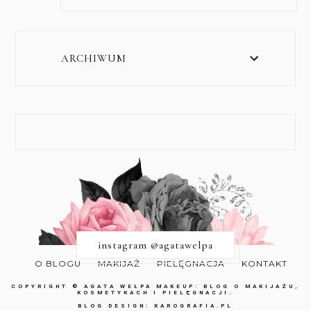
ARCHIWUM
instagram @agatawelpa
O BLOGU
MAKIJAŻ
PIELĘGNACJA
KONTAKT
COPYRIGHT ©
AGATA WEŁPA MAKEUP: BLOG O MAKIJAŻU,
KOSMETYKACH I PIELĘGNACJI.
BLOG DESIGN:
KAROGRAFIA.PL