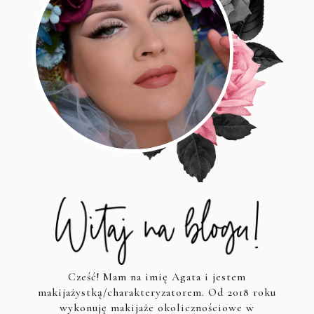
Cześć! Mam na imię Agata i jestem
makijażystką/charakteryzatorem. Od 2018 roku
wykonuję makijaże okolicznościowe w