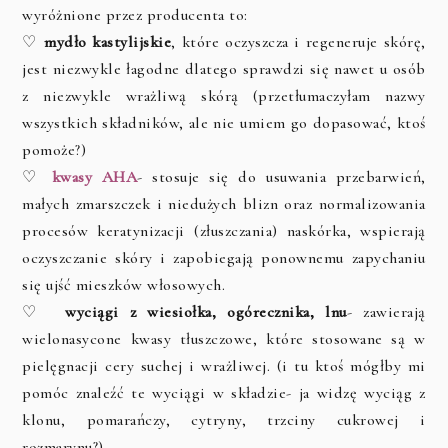
wyróżnione przez producenta to:
♡
mydło kastylijskie
, które oczyszcza i regeneruje skórę,
jest niezwykle łagodne dlatego sprawdzi się nawet u osób
z niezwykle wrażliwą skórą (przetłumaczyłam nazwy
wszystkich składników, ale nie umiem go dopasować, ktoś
pomoże?)
♡
kwasy AHA
- stosuje się do usuwania przebarwień,
małych zmarszczek i niedużych blizn oraz normalizowania
procesów keratynizacji (złuszczania) naskórka, wspierają
oczyszczanie skóry i zapobiegają ponownemu zapychaniu
się ujść mieszków włosowych.
♡
wyciągi z wiesiołka, ogórecznika, lnu
- zawierają
wielonasycone kwasy tłuszczowe, które stosowane są w
pielęgnacji cery suchej i wrażliwej. (i tu ktoś mógłby mi
pomóc znaleźć te wyciągi w składzie- ja widzę wyciąg z
klonu, pomarańczy, cytryny, trzciny cukrowej i
rozmarynu?).