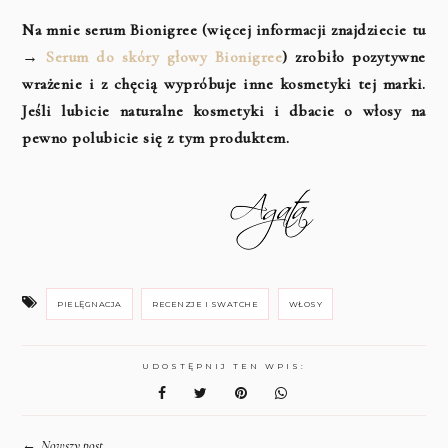
Na mnie serum Bionigree (więcej informacji znajdziecie tu
→
Serum do skóry głowy Bionigree
) zrobiło pozytywne
wrażenie i z chęcią wypróbuje inne kosmetyki tej marki.
Jeśli lubicie naturalne kosmetyki i dbacie o włosy na
pewno polubicie się z tym produktem.
PIELĘGNACJA
RECENZJE I SWATCHE
WŁOSY
UDOSTĘPNIJ TEN WPIS:
←
Nowszy post