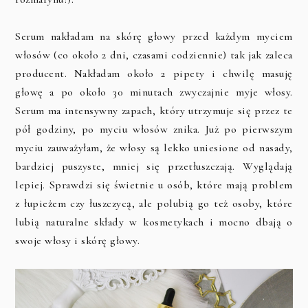
Serum nakładam na skórę głowy przed każdym myciem
włosów (co około 2 dni, czasami codziennie) tak jak zaleca
producent. Nakładam około 2 pipety i chwilę masuję
głowę a po około 30 minutach zwyczajnie myje włosy.
Serum ma intensywny zapach, który utrzymuje się przez te
pół godziny, po myciu włosów znika. Już po pierwszym
myciu zauważyłam, że włosy są lekko uniesione od nasady,
bardziej puszyste, mniej się przetłuszczają. Wyglądają
lepiej. Sprawdzi się świetnie u osób, które mają problem
z łupieżem czy łuszczycą, ale polubią go też osoby, które
lubią naturalne składy w kosmetykach i mocno dbają o
swoje włosy i skórę głowy.