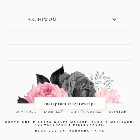
ARCHIWUM
instagram @agatawelpa
O BLOGU
MAKIJAŻ
PIELĘGNACJA
KONTAKT
COPYRIGHT ©
AGATA WEŁPA MAKEUP: BLOG O MAKIJAŻU,
KOSMETYKACH I PIELĘGNACJI.
BLOG DESIGN:
KAROGRAFIA.PL