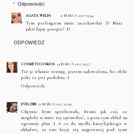
Odpowiedzi
AGATA WEŁPA
21 MARCA 2017 19:44
Tym peelingiem mnie zaciekawiłaś :D Masz
jakiś fajny przepis? :D
ODPOWIEDZ
COSMETICOSMOS
14 MARCA 2017 19:57
Też je właśnie testuję, jestem zadowolona, bo efekt
póki co jest podobny :)
Odpowiedz
EVELINN
21 MARCA 2017 21:09
Chętnie bym spróbowała, brzmi jak coś, co
mogłoby u mnie się sprawdzić, a poza tym skład na
ogromny plus :) A co do mydła kastylijskiego w
składzie, to ono kryje się najpewniej pod tymi