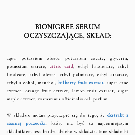
BIONIGREE SERUM
OCZYSZCZAJĄCE, SKŁAD:
aqua, potassium oleate, potassium cocate, glycerin,
potassium citrate,
citric acid
, ethyl linolenate, ethyl
linoleate, ethyl oleate, ethyl palmitate, ethyl stearate,
ethyl alcohol, menthol,
bilberry fruit extract
, sugar cane
extract, orange fruit extract, lemon fruit extract, sugar
maple extract, rosmarinus officinalis oil, parfum
W składzie można przyczepić się do tego, że
ekstrakt z
czarnej porzeczki
, który ma być tu najcenniejszym
składnikiem jest bardzo daleko w składzie. Inne składniki