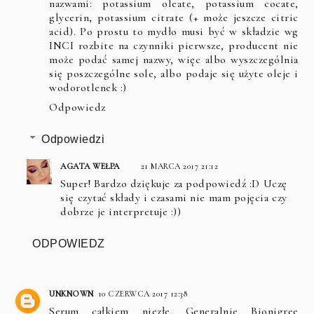
nazwami: potassium oleate, potassium cocate,
glycerin, potassium citrate (+ może jeszcze citric
acid). Po prostu to mydło musi być w składzie wg
INCI rozbite na czynniki pierwsze, producent nie
może podać samej nazwy, więc albo wyszczególnia
się poszczególne sole, albo podaje się użyte oleje i
wodorotlenek :)
Odpowiedz
Odpowiedzi
AGATA WEŁPA
21 MARCA 2017 21:12
Super! Bardzo dziękuje za podpowiedź :D Uczę
się czytać składy i czasami nie mam pojęcia czy
dobrze je interpretuje :))
ODPOWIEDZ
UNKNOWN
10 CZERWCA 2017 12:38
Serum całkiem niezłe. Generalnie Bionigree