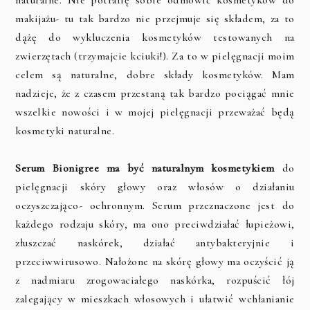
makijażu- tu tak bardzo nie przejmuje się składem, za to
dążę do wykluczenia kosmetyków testowanych na
zwierzętach (trzymajcie kciuki!). Za to w pielęgnacji moim
celem są naturalne, dobre składy kosmetyków. Mam
nadzieje, że z czasem przestaną tak bardzo pociągać mnie
wszelkie nowości i w mojej pielęgnacji przeważać będą
kosmetyki naturalne.
Serum Bionigree ma być naturalnym kosmetykiem
do
pielęgnacji skóry głowy oraz włosów o działaniu
oczyszczająco- ochronnym. Serum przeznaczone jest do
każdego rodzaju skóry, ma ono preciwdziałać łupieżowi,
złuszczać naskórek, działać antybakteryjnie i
przeciwwirusowo. Nałożone na skórę głowy ma oczyścić ją
z nadmiaru zrogowaciałego naskórka, rozpuścić łój
zalegający w mieszkach włosowych i ułatwić wchłanianie