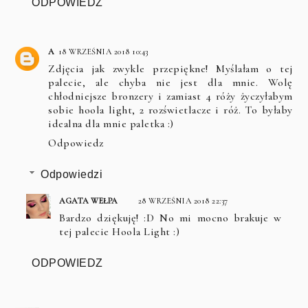
ODPOWIEDZ
A
18 WRZEŚNIA 2018 10:43
Zdjęcia jak zwykle przepiękne! Myślałam o tej
palecie, ale chyba nie jest dla mnie. Wolę
chłodniejsze bronzery i zamiast 4 róży życzyłabym
sobie hoola light, 2 rozświetlacze i róż. To byłaby
idealna dla mnie paletka :)
Odpowiedz
Odpowiedzi
AGATA WEŁPA
28 WRZEŚNIA 2018 22:37
Bardzo dziękuję! :D No mi mocno brakuje w
tej palecie Hoola Light :)
ODPOWIEDZ