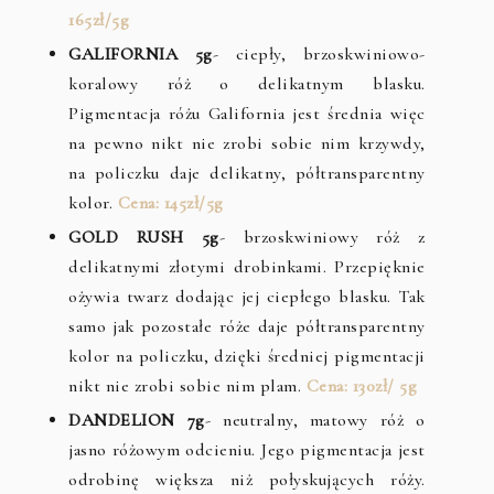
165zł/5g
GALIFORNIA 5g
- ciepły, brzoskwiniowo-
koralowy róż o delikatnym blasku.
Pigmentacja różu Galifornia jest średnia więc
na pewno nikt nie zrobi sobie nim krzywdy,
na policzku daje delikatny, półtransparentny
kolor.
Cena: 145zł/5g
GOLD RUSH 5g
- brzoskwiniowy róż z
delikatnymi złotymi drobinkami. Przepięknie
ożywia twarz dodając jej ciepłego blasku. Tak
samo jak pozostałe róże daje półtransparentny
kolor na policzku, dzięki średniej pigmentacji
nikt nie zrobi sobie nim plam.
Cena: 130zł/ 5g
DANDELION 7g
- neutralny, matowy róż o
jasno różowym odcieniu. Jego pigmentacja jest
odrobinę większa niż połyskujących róży.