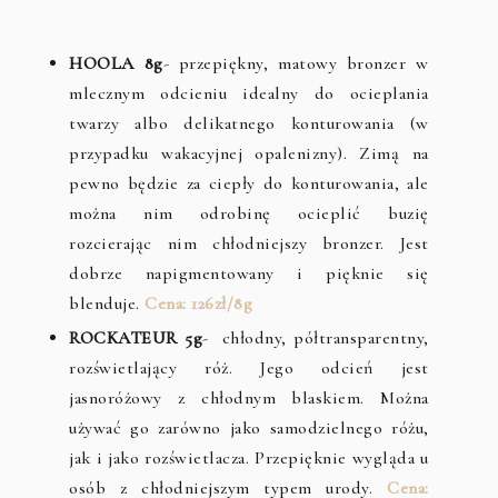
HOOLA 8g
- przepiękny, matowy bronzer w
mlecznym odcieniu idealny do ocieplania
twarzy albo delikatnego konturowania (w
przypadku wakacyjnej opalenizny). Zimą na
pewno będzie za ciepły do konturowania, ale
można nim odrobinę ocieplić buzię
rozcierając nim chłodniejszy bronzer. Jest
dobrze napigmentowany i pięknie się
blenduje.
Cena: 126zł/8g
ROCKATEUR 5g
- chłodny, półtransparentny,
rozświetlający róż. Jego odcień jest
jasnoróżowy z chłodnym blaskiem. Można
używać go zarówno jako samodzielnego różu,
jak i jako rozświetlacza. Przepięknie wygląda u
osób z chłodniejszym typem urody.
Cena: