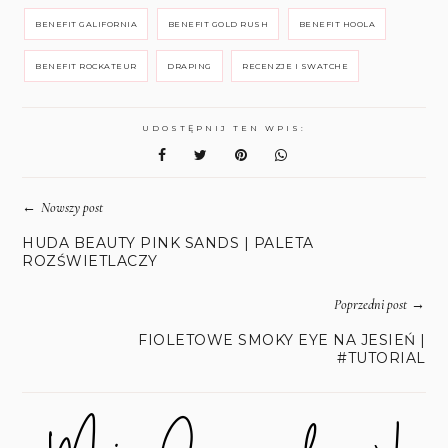
BENEFIT GALIFORNIA
BENEFIT GOLD RUSH
BENEFIT HOOLA
BENEFIT ROCKATEUR
DRAPING
RECENZJE I SWATCHE
UDOSTĘPNIJ TEN WPIS:
←
Nowszy post
HUDA BEAUTY PINK SANDS | PALETA
ROZŚWIETLACZY
→
Poprzedni post
FIOLETOWE SMOKY EYE NA JESIEŃ |
#TUTORIAL