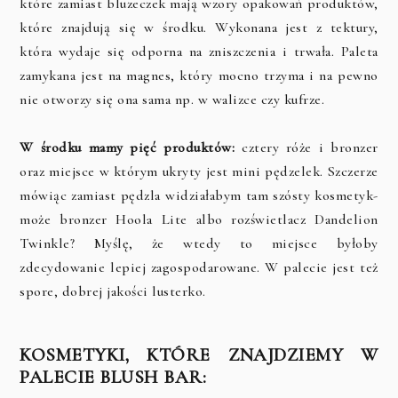
które zamiast bluzeczek mają wzory opakowań produktów,
które znajdują się w środku. Wykonana jest z tektury,
która wydaje się odporna na zniszczenia i trwała. Paleta
zamykana jest na magnes, który mocno trzyma i na pewno
nie otworzy się ona sama np. w walizce czy kufrze.
W środku mamy pięć produktów:
cztery róże i bronzer
oraz miejsce w którym ukryty jest mini pędzelek. Szczerze
mówiąc zamiast pędzla widziałabym tam szósty kosmetyk-
może bronzer Hoola Lite albo rozświetlacz Dandelion
Twinkle? Myślę, że wtedy to miejsce byłoby
zdecydowanie lepiej zagospodarowane. W palecie jest też
spore, dobrej jakości lusterko.
KOSMETYKI, KTÓRE ZNAJDZIEMY W
PALECIE BLUSH BAR: