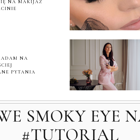
IĘ NA MAKIJAŻ
ECINIE
IADAM NA
CIEJ
NE PYTANIA
E SMOKY EYE NA
#TUTORIAL