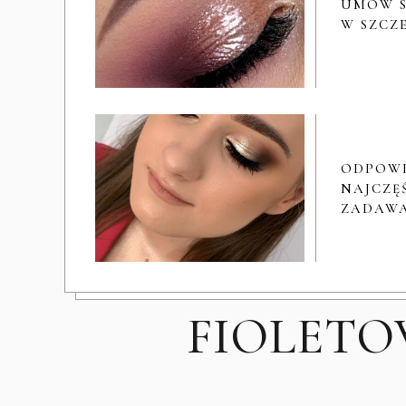
UMÓW S
W SZCZ
ODPOW
NAJCZĘŚ
ZADAWA
FIOLETOW