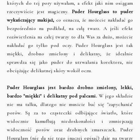
których do tej pory używałam, a efekt jaki nim osiągam
rzeczywiście jest magiczny.
Puder Hourglass to puder
wykańczający makijaż,
co oznacza, że możecie nakładać go
bezpośrednio na podkład, na całą twarz. A jeśli efekt
rozświetlenia na całej twarzy to dla Was za dużo, możecie
nakładać go tylko pod oczy. Puder Hourglass jest tak
miękki, drobno zmielony i delikatny, że idealnie
sprawdza się jako puder do utrwalania korektora, nie
obciążając delikatnej skóry wokół oczu.
Puder Hourglass jest bardzo drobno zmielony, lekki,
bardzo "miękki" i delikatny pod palcami.
W jego składzie
nie ma talku, dlatego nie musicie bać się "zapychania"
porów. Są za to cząsteczki odbijające światło, które
widocznie kamuflują niedoskonałości i zmniejszają
widoczność porów oraz drobnych zmarszczek. Puder
Hourglass (nie da się tego inaczej opisać) daje na twarzy