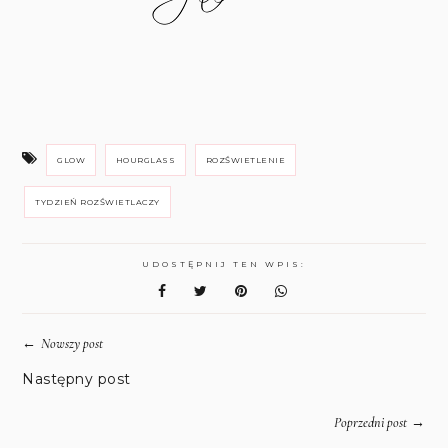
GLOW
HOURGLASS
ROZŚWIETLENIE
TYDZIEŃ ROZŚWIETLACZY
UDOSTĘPNIJ TEN WPIS:
←
Nowszy post
Następny post
→
Poprzedni post