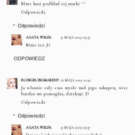
Mnie kusi podkład tej marki ^^
Odpowiedz
Odpowiedzi
AGATA WEŁPA
31 MAJA 2019 09:37
Mnie też ;D
ODPOWIEDZ
BLINGBLINGMAKEUP
26 MAJA 2019 12:42
Ja wlasnie caly czas mysle nad jego zakupen, wiec
bardzo mi pomoglas, dziekuje :D
Odpowiedz
Odpowiedzi
AGATA WEŁPA
31 MAJA 2019 09:37
Daj znać jak się u Ciebie sprawdzi! :)