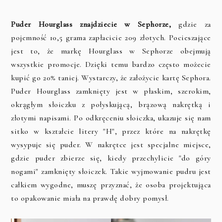
Puder Hourglass znajdziecie w Sephorze,
gdzie za
pojemność 10,5 grama zapłacicie 209 złotych. Pocieszające
jest to, że markę Hourglass w Sephorze obejmują
wszystkie promocje. Dzięki temu bardzo często możecie
kupić go 20% taniej. Wystarczy, że założycie kartę Sephora.
Puder Hourglass zamknięty jest w płaskim, szerokim,
okrągłym słoiczku z połyskującą, brązową nakrętką i
złotymi napisami. Po odkręceniu słoiczka, ukazuje się nam
sitko w kształcie litery "H", przez które na nakrętkę
wysypuje się puder. W nakrętce jest specjalne miejsce,
gdzie puder zbierze się, kiedy przechylicie "do góry
nogami" zamknięty słoiczek. Takie wyjmowanie pudru jest
całkiem wygodne, muszę przyznać, że osoba projektująca
to opakowanie miała na prawdę dobry pomysł.