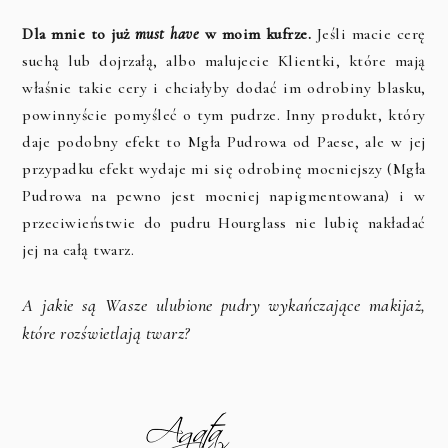
Dla mnie to już
must have
w moim kufrze.
Jeśli macie cerę
suchą lub dojrzałą, albo malujecie Klientki, które mają
właśnie takie cery i chciałyby dodać im odrobiny blasku,
powinnyście pomyśleć o tym pudrze. Inny produkt, który
daje podobny efekt to Mgła Pudrowa od Paese, ale w jej
przypadku efekt wydaje mi się odrobinę mocniejszy (Mgła
Pudrowa na pewno jest mocniej napigmentowana) i w
przeciwieństwie do pudru Hourglass nie lubię nakładać
jej na całą twarz.
A jakie są Wasze ulubione pudry wykańczające makijaż,
które rozświetlają twarz?