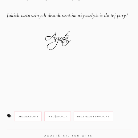
Jakich naturalnych dezodorantów używałyście do tej pory?
DEZODORANT
PIELĘGNACJA
RECENZJE I SWATCHE
UDOSTĘPNIJ TEN WPIS: