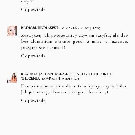
sztyft.
Odpowiedz
BLINGBLINGMAKEUP
18 WRZEŚNIA 2019 18:07
Zazwyczaj jak poprzednicy uzywam sztyftu, ale deo
bez aluminium chetnie gosci u mnie w lazience,
przyjrze sie i temu :D
Odpowiedz
KLAUDIA JAROSZEWSKA-KOTRADII - KOCI PUNKT
WIDZENIA
30 WRZEŚNIA 2019 12:35
Denerwują mnie dezodoranty w sprayu czy w kulce.
Jak już muszę, używam takiego w kremie ;)
Odpowiedz