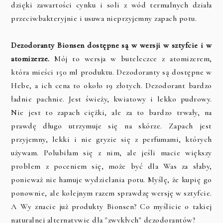
dzięki zawartości cynku i soli z wód termalnych działa
przeciwbakteryjnie i usuwa nieprzyjemny zapach potu.
Dezodoranty Bionsen dostępne są w wersji w sztyfcie i w
atomizerze.
Mój to wersja w buteleczce z atomizerem,
która mieści 150 ml produktu. Dezodoranty są dostępne w
Hebe, a ich cena to około 19 złotych. Dezodorant bardzo
ładnie pachnie. Jest świeży, kwiatowy i lekko pudrowy.
Nie jest to zapach ciężki, ale za to bardzo trwały, na
prawdę długo utrzymuje się na skórze. Zapach jest
przyjemny, lekki i nie gryzie się z perfumami, których
używam. Polubiłam się z nim, ale jeśli macie większy
problem z poceniem się, może być dla Was za słaby,
ponieważ nie hamuje wydzielania potu. Myślę, że kupię go
ponownie, ale kolejnym razem sprawdzę wersję w sztyfcie.
A Wy znacie już produkty Bionsen? Co myślicie o takiej
naturalnej alternatywie dla "zwykłych" dezodorantów?