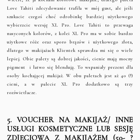
Love Tahiti zdecydowanie trafiła w mój gust, ale jeśli
szukacie czegoś choć odrobinkę bardziej użytkowego
wybierzcie wersję XL Pro. Love Tahiti to przewaga
nasyconych kolorów, z kolei XL Pro ma w sobie bardzo
użytkowe róże oraz sporo brązów i użytkowego złota,
dlatego w makijażach Klientek sprawdza mi się o wiele
lepiej. Obie palety są dobrej jakości, cienie mają mocny
pigment i łatwo się blendują. To wspaniały prezent dla
osoby kochającej makijaż. W obu paletach jest aż 40 (!)
cieni, a w palecie XL Pro dodatkowo są trzy
rozświetlacze.
5. VOUCHER NA MAKIJAŻ/ INNE
USŁUGI KOSMETYCZNE LUB SESJĘ
ZDJĘCIOWĄ Z MAKIJAŻEM (50- ?