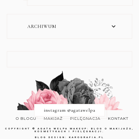
ARCHIWUM
instagram @agatawelpa
O BLOGU
MAKIJAŻ
PIELĘGNACJA
KONTAKT
COPYRIGHT ©
AGATA WEŁPA MAKEUP: BLOG O MAKIJAŻU,
KOSMETYKACH I PIELĘGNACJI.
BLOG DESIGN:
KAROGRAFIA.PL