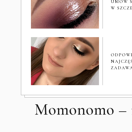
UMÓW S
W SZCZ
ODPOW
NAJCZĘŚ
ZADAWA
Momonomo – rę