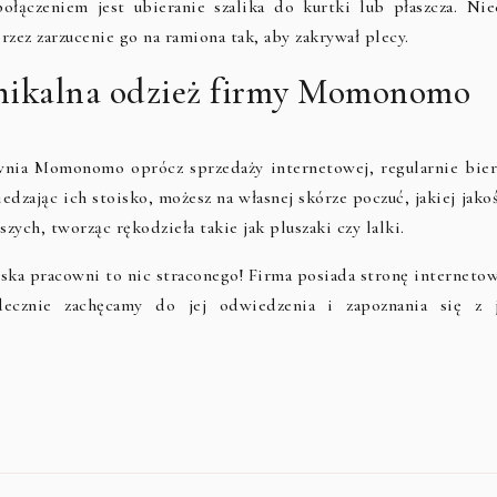
ołączeniem jest ubieranie szalika do kurtki lub płaszcza. Nie
rzez zarzucenie go na ramiona tak, aby zakrywał plecy.
 unikalna odzież firmy Momonomo
nia Momonomo oprócz sprzedaży internetowej, regularnie bier
dzając ich stoisko, możesz na własnej skórze poczuć, jakiej jako
ych, tworząc rękodzieła takie jak pluszaki czy lalki.
iska pracowni to nic straconego! Firma posiada stronę internetow
decznie zachęcamy do jej odwiedzenia i zapoznania się z j