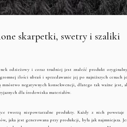
e skarpetki, swetry i szaliki
nek odzieżowy i coraz trudniej jest znaleźć produkt oryginalny
ogromnej ilości ubrań i sprzedawanie jej po najniższych cenach j
ą mnóstwo negatywnych konsekwencji, dlatego tak ważne jest, a
zyjaznych dla środowiska materiałów.
ce tworzą niepowtarzalne produkty. Każdy z nich powstaje 
, jaka jest generowana przy produkcji, była jak najmniejsza. Jeś