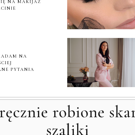
IĘ NA MAKIJAŻ
ECINIE
IADAM NA
CIEJ
NE PYTANIA
cznie robione skarp
szaliki