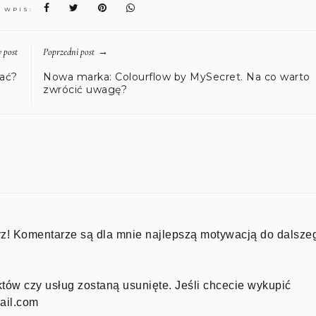
N WPIS:
→
 post
Poprzedni post
wać?
Nowa marka: Colourflow by MySecret. Na co warto
zwrócić uwagę?
z! Komentarze są dla mnie najlepszą motywacją do dalsze
ów czy usług zostaną usunięte. Jeśli chcecie wykupić
ail.com