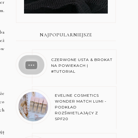
er
m.
ba
NAJPOPULARNIEJSZE
eż
ów
CZERWONE USTA & BROKAT
NA POWIEKACH |
#TUTORIAL
że
EVELINE COSMETICS
co
WONDER MATCH LUMI -
PODKŁAD
ych
ROZŚWIETLAJĄCY Z
SPF20
ają