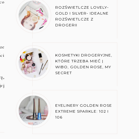
co
ROZŚWIETLCZE LOVELY-
GOLD I SILVER- IDEALNE
ROZŚWIETLCZE Z
DROGERII
ze
ści
KOSMETYKI DROGERYJNE,
KTÓRE TRZEBA MIEĆ |
WIBO, GOLDEN ROSE, MY
SECRET
ą,
ej
EYELINERY GOLDEN ROSE
EXTREME SPARKLE: 102 I
106