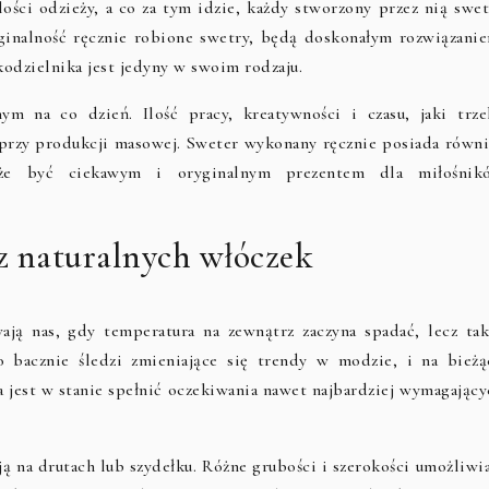
i odzieży, a co za tym idzie, każdy stworzony przez nią swet
yginalność ręcznie robione swetry, będą doskonałym rozwiązanie
odzielnika jest jedyny w swoim rodzaju.
m na co dzień. Ilość pracy, kreatywności i czasu, jaki trze
ż przy produkcji masowej. Sweter wykonany ręcznie posiada równi
oże być ciekawym i oryginalnym prezentem dla miłośnik
z naturalnych włóczek
ają nas, gdy temperatura na zewnątrz zaczyna spadać, lecz tak
o bacznie śledzi zmieniające się trendy w modzie, i na bieżą
ma jest w stanie spełnić oczekiwania nawet najbardziej wymagając
ją na drutach lub szydełku. Różne grubości i szerokości umożliwi