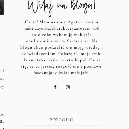
Cześć! Mam na imię Agata i jestem
makijażystką/charakteryzatorem. Od
2018 roku wykonuję makijaże
okolicznościowe w Szczecinie. Na
blogu chcę podzielić się moją wiedzą i
doświadczeniem. Pokażę Ci moje triki
i kosmetyki, które warto kupić. Cieszę
się, że tu jesteś, rozgość się i poznawaj
 i
fascynujący świat makijażu.
est
by
ze
PORFOLIO
li