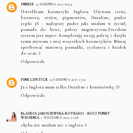
INNESE
23 SIERPNIA 2017 00:54
Uwielbiam kosmetyki Inglota. Używam cieni,
bronzera, różów, pigmentów, Duraline, puder
sypki 3S - najlepszy puder jaki miałam w życiu!,
pomada do brwi, palety magnetyczne.Freedom
system jest super- kompletuję swoją paletę i dzięki
temu używam z niej wszystkich kosmetyków. Muszę
spróbować matowej pomadki, eyelinera i kredek
do oczu :)
Odpowiedz
PINK LIPSTICK
23 SIERPNIA 2017 17:22
Ja z Inglota mam tylko Duraline i konturówkę :D
Odpowiedz
KLAUDIA JAROSZEWSKA-KOTRADII - KOCI PUNKT
WIDZENIA
1 WRZEŚNIA 2017 11:58
chyba nie miałam nic z inglota :)