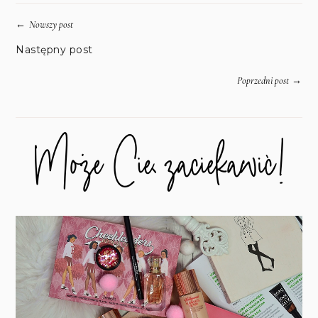
←
Nowszy post
Następny post
→
Poprzedni post