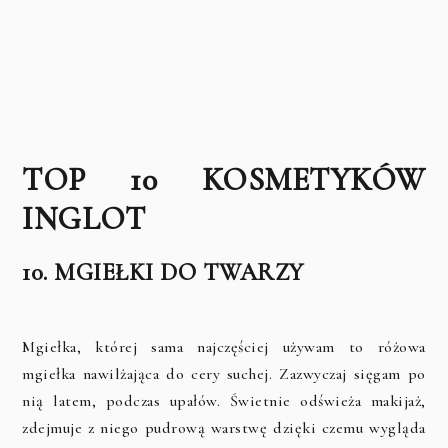
TOP 10 KOSMETYKÓW
INGLOT
10. MGIEŁKI DO TWARZY
Mgiełka, której sama najczęściej używam to różowa
mgiełka nawilżająca do cery suchej. Zazwyczaj sięgam po
nią latem, podczas upałów. Świetnie odświeża makijaż,
zdejmuje z niego pudrową warstwę dzięki czemu wygląda