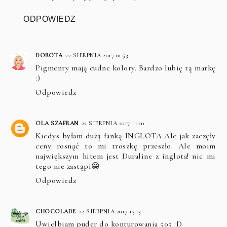
ODPOWIEDZ
DOROTA
22 SIERPNIA 2017 01:53
Pigmenty mają cudne kolory. Bardzo lubię tą markę
:)
Odpowiedz
OLA SZAFRAN
22 SIERPNIA 2017 11:00
Kiedys byłam dużą fanką INGLOTA Ale jak zaczęły
ceny rosnąć to mi troszkę przeszło. Ale moim
największym hitem jest Duraline z inglota! nic mi
tego nie zastąpi😀
Odpowiedz
CHOCOLADE
22 SIERPNIA 2017 13:13
Uwielbiam puder do konturowania 505 :D