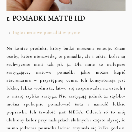
1. POMADKI MATTE HD
→
Inglot matowe pomadki w płynie
Na koniec produkt, który budzi mieszane emocje. Znam
osoby, które nienawidzą te pomadki, ale i takie, które są
zachwycone nimi tak jak ja. Dla mnie to najlepsze
zastygające, matowe pomadki jakie można kupić
stacjonarnie w przystępnej cenie. Ich konsystencja jest
lekko, lekko wodnista, łatwo się rozprowadza na ustach i
w miarę szybko zastyga. Nie zastygają jednak za szybko-
można spokojnie pomalować usta i nanieść lekkie
poprawki. Ich trwałość jest MEGA. Odcień 16 to mój
ulubiony kolor przy makijażach ślubnych i często słyszę, że
mimo jedzenia pomadka ładnie trzymała się kilka godzin.