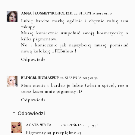
ANNA | KOSMETYKOHOLIZM
22 SIERPNIA 2017 01:10
Lubię bardzo markę ogólnie i chętnie robię tam
zakupy.
Muszę koniecznie uzupełnić swoją kosmetyczkę o
kilka pigmentów.
No i koniecznie jak najszybciej muszę pomiziać
nową kolekcję #FEBulous !
Odpowiedz
BLINGBLINGMAKEUP
22 SIERPNIA 2017 01:52
Mam cienie i bardzo je lubie (what a spice), roz a
teraz kusza mnie pigmenty :D
Odpowiedz
Odpowiedzi
AGATA WEŁPA
2 WRZEŚNIA 2017 09:36
Pigmenty są przepiękne <3