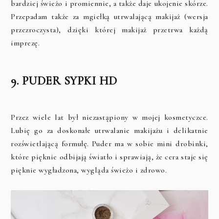
bardziej świeżo i promiennie, a także daje ukojenie skórze.
Przepadam także za mgiełką utrwalającą makijaż (wersja
przezroczysta), dzięki której makijaż przetrwa każdą
imprezę.
9. PUDER SYPKI HD
Przez wiele lat był niezastąpiony w mojej kosmetyczce.
Lubię go za doskonałe utrwalanie makijażu i delikatnie
rozświetlającą formułę. Puder ma w sobie mini drobinki,
które pięknie odbijają światło i sprawiają, że cera staje się
pięknie wygładzona, wygląda świeżo i zdrowo.