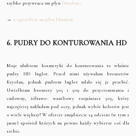
szybko przywraca im płyn
Duraline
.
→
9 sposobów na płyn Duraline
6. PUDRY DO KONTUROWANIA HD
Moje ulubione kosmetyki do konturowania to właśnie
pudry HD Inglot. Przed nimi używałam bronzerów
Kryolan, jednak pudrom Inglot udało się je przebić.
Uwielbiam bronzery 505 i 509 do przyciemniania i
cudowny, żółtawo- waniliowy rozjaśniacz 503, który
najczęściej nakładam pod oczy, jednak wybór kolorów jest
o wiele większy! W ofercie znajdziecie 14 odcieni (w tym 2
jasne) spośród których na pewno każdy wybierze coś dla
siebie.