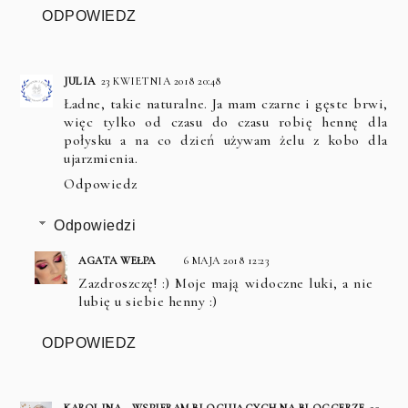
ODPOWIEDZ
JULIA
23 KWIETNIA 2018 20:48
Ładne, takie naturalne. Ja mam czarne i gęste brwi,
więc tylko od czasu do czasu robię hennę dla
połysku a na co dzień używam żelu z kobo dla
ujarzmienia.
Odpowiedz
Odpowiedzi
AGATA WEŁPA
6 MAJA 2018 12:23
Zazdroszczę! :) Moje mają widoczne luki, a nie
lubię u siebie henny :)
ODPOWIEDZ
KAROLINA - WSPIERAM BLOGUJĄCYCH NA BLOGGERZE
23