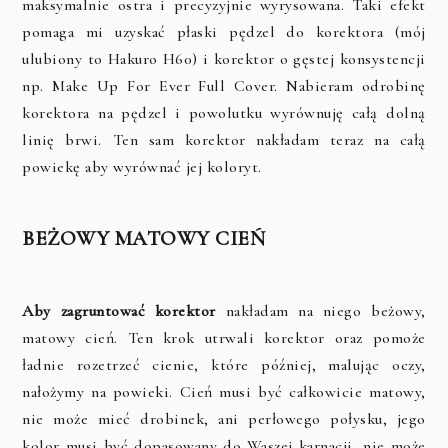
maksymalnie ostra i precyzyjnie wyrysowana. Taki efekt
pomaga mi uzyskać płaski pędzel do korektora (mój
ulubiony to Hakuro H60) i korektor o gęstej konsystencji
np. Make Up For Ever Full Cover. Nabieram odrobinę
korektora na pędzel i powolutku wyrównuję całą dolną
linię brwi. Ten sam korektor nakładam teraz na całą
powiekę aby wyrównać jej koloryt.
BEŻOWY MATOWY CIEŃ
Aby zagruntować korektor
nakładam na niego beżowy,
matowy cień. Ten krok utrwali korektor oraz pomoże
ładnie rozetrzeć cienie, które później, malując oczy,
nałożymy na powieki. Cień musi być całkowicie matowy,
nie może mieć drobinek, ani perłowego połysku, jego
kolor musi być dopasowany do Waszej karnacji, nie może