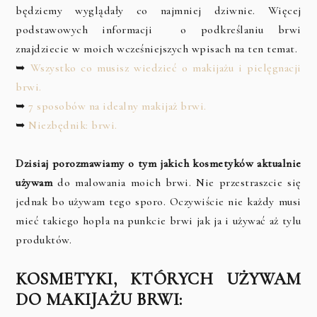
będziemy wyglądały co najmniej dziwnie. Więcej
podstawowych informacji o podkreślaniu brwi
znajdziecie w moich wcześniejszych wpisach na ten temat.
➥
Wszystko co musisz wiedzieć o makijażu i pielęgnacji
brwi.
➥
7 sposobów na idealny makijaż brwi.
➥
Niezbędnik: brwi.
Dzisiaj porozmawiamy o tym jakich kosmetyków aktualnie
używam
do malowania moich brwi. Nie przestraszcie się
jednak bo używam tego sporo. Oczywiście nie każdy musi
mieć takiego hopla na punkcie brwi jak ja i używać aż tylu
produktów.
KOSMETYKI, KTÓRYCH UŻYWAM
DO MAKIJAŻU BRWI: