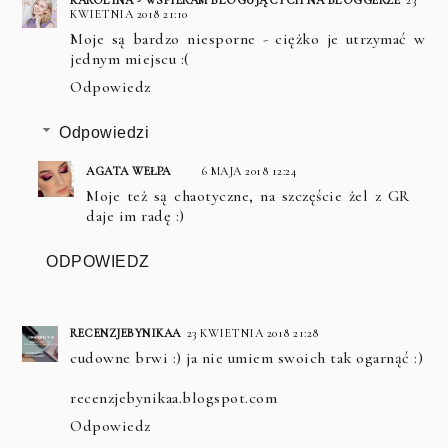
KWIETNIA 2018 21:10
Moje są bardzo niesporne - ciężko je utrzymać w
jednym miejscu :(
Odpowiedz
Odpowiedzi
AGATA WEŁPA
6 MAJA 2018 12:24
Moje też są chaotyczne, na szczęście żel z GR
daje im radę :)
ODPOWIEDZ
RECENZJEBYNIKAA
23 KWIETNIA 2018 21:28
cudowne brwi :) ja nie umiem swoich tak ogarnąć :)
recenzjebynikaa.blogspot.com
Odpowiedz