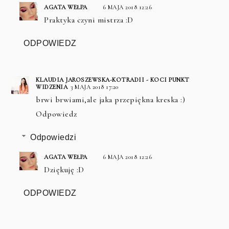
AGATA WEŁPA
6 MAJA 2018 12:26
Praktyka czyni mistrza :D
ODPOWIEDZ
KLAUDIA JAROSZEWSKA-KOTRADII - KOCI PUNKT
WIDZENIA
3 MAJA 2018 17:20
brwi brwiami,ale jaka przepiękna kreska :)
Odpowiedz
Odpowiedzi
AGATA WEŁPA
6 MAJA 2018 12:26
Dziękuję :D
ODPOWIEDZ