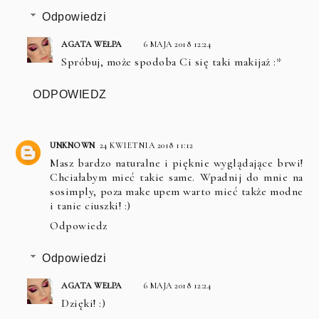
Odpowiedzi
AGATA WEŁPA
6 MAJA 2018 12:24
Spróbuj, może spodoba Ci się taki makijaż :*
ODPOWIEDZ
UNKNOWN
24 KWIETNIA 2018 11:12
Masz bardzo naturalne i pięknie wyglądające brwi!
Chciałabym mieć takie same. Wpadnij do mnie na
sosimply
, poza make upem warto mieć także modne
i tanie ciuszki! :)
Odpowiedz
Odpowiedzi
AGATA WEŁPA
6 MAJA 2018 12:24
Dzięki! :)