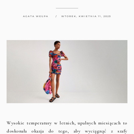
AGATA WEŁPA
WTOREK, KWIETNIA 11, 2023
Wysokie temperatury w letnich, upalnych miesiącach to
doskonała okazja do tego, aby wyciągnąć z szafy