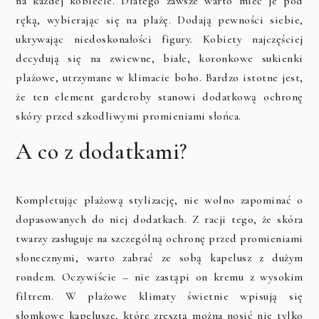
na każdej kobiecie. Dlatego zawsze warto mieć je pod
ręką, wybierając się na plażę. Dodają pewności siebie,
ukrywając niedoskonałości figury. Kobiety najczęściej
decydują się na zwiewne, białe, koronkowe sukienki
plażowe, utrzymane w klimacie boho. Bardzo istotne jest,
że ten element garderoby stanowi dodatkową ochronę
skóry przed szkodliwymi promieniami słońca.
A co z dodatkami?
Kompletując plażową stylizację, nie wolno zapominać o
dopasowanych do niej dodatkach. Z racji tego, że skóra
twarzy zasługuje na szczególną ochronę przed promieniami
słonecznymi, warto zabrać ze sobą kapelusz z dużym
rondem. Oczywiście – nie zastąpi on kremu z wysokim
filtrem. W plażowe klimaty świetnie wpisują się
słomkowe kapelusze, które zresztą można nosić nie tylko