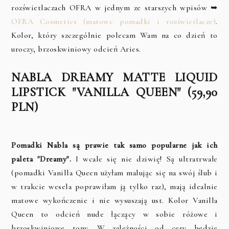
rozświetlaczach OFRA w jednym ze starszych wpisów ➥
OFRA Cosmetics (matowe pomadki i rozświetlacze)
.
Kolor, który szczególnie polecam Wam na co dzień to
uroczy, brzoskwiniowy odcień Aries.
NABLA DREAMY MATTE LIQUID
LIPSTICK "VANILLA QUEEN" (59,90
PLN)
Pomadki Nabla są prawie tak samo popularne jak ich
paleta "Dreamy".
I wcale się nie dziwię! Są ultratrwałe
(pomadki Vanilla Queen użyłam malując się na swój ślub i
w trakcie wesela poprawiłam ją tylko raz), mają idealnie
matowe wykończenie i nie wysuszają ust. Kolor Vanilla
Queen to odcień nude łączący w sobie różowe i
brzoskwiniowe tony. W zależności od cery będzie