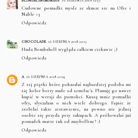
BLINGBLINGMAKEUP
16 SIERPNIA 2018 12:57
Cudowne pomadki mysle ze skusze sie na Ofre i
Nable <3
Odpowiedz
CHOCOLADE
16 SIERPNIA 2018 20:13
Huda Bombshell wygląda całkiem ciekawie ;)
Odpowiedz
A
16 SIERPNIA 2018 21:04
Z tej piątki które pokazałaś najbardziej podoba mi
się kolor berry nude od semilac'a. Planuję go nawet
kupić w wersji do paznokci. Kuszą mnie pomadki
ofry, słyszałam o nich wiele dobrego. Fajnie że
zrobiłaś takie zestawienie, na pewno nie jednej
osobie się przyda przy zakupach. A próbowałaś już
pomadek matte ink od maybelline? :)
Odpowiedz