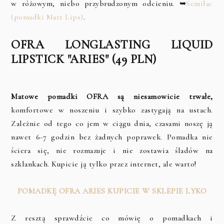
w różowym, niebo przybrudzonym odcieniu. ➥
Semilac
(pomadki Matt Lips)
.
OFRA LONGLASTING LIQUID
LIPSTICK "ARIES" (49 PLN)
Matowe pomadki OFRA są niesamowicie trwałe,
komfortowe w noszeniu i szybko zastygają na ustach.
Zależnie od tego co jem w ciągu dnia, czasami noszę ją
nawet 6-7 godzin bez żadnych poprawek. Pomadka nie
ściera się, nie rozmazuje i nie zostawia śladów na
szklankach. Kupicie ją tylko przez internet, ale warto!
POMADKĘ OFRA ARIES KUPICIE W SKLEPIE LYKO
Z resztą sprawdźcie co mówię o pomadkach i