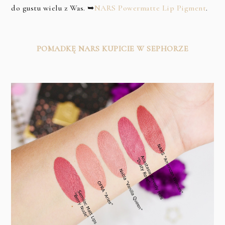
do gustu wielu z Was. ➥
NARS Powermatte Lip Pigment
.
POMADKĘ NARS KUPICIE W SEPHORZE