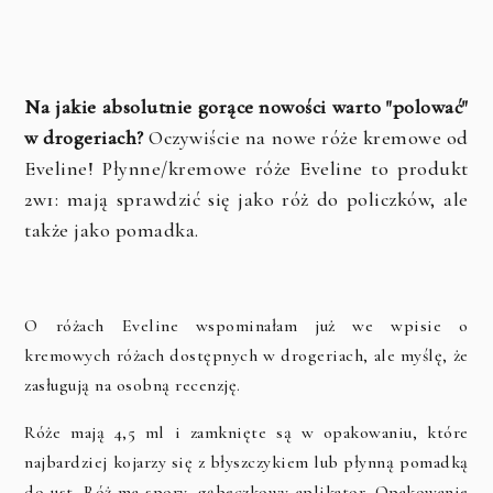
Na jakie absolutnie gorące nowości warto "polować"
w drogeriach?
Oczywiście na nowe róże kremowe od
Eveline! Płynne/kremowe róże Eveline to produkt
2w1: mają sprawdzić się jako róż do policzków, ale
także jako pomadka.
O różach Eveline wspominałam już we wpisie o
kremowych różach dostępnych w drogeriach, ale myślę, że
zasługują na osobną recenzję.
Róże mają 4,5 ml i zamknięte są w opakowaniu, które
najbardziej kojarzy się z błyszczykiem lub płynną pomadką
do ust. Róż ma spory, gąbeczkowy aplikator. Opakowanie