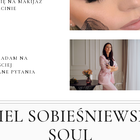
IĘ NA MAKIJAŻ
ECINIE
IADAM NA
CIEJ
NE PYTANIA
IEL SOBIEŚNIEWS
SOUL