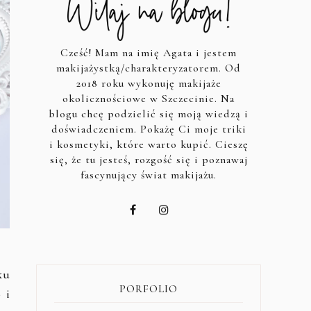
Cześć! Mam na imię Agata i jestem
makijażystką/charakteryzatorem. Od
2018 roku wykonuję makijaże
okolicznościowe w Szczecinie. Na
blogu chcę podzielić się moją wiedzą i
doświadczeniem. Pokażę Ci moje triki
i kosmetyki, które warto kupić. Cieszę
się, że tu jesteś, rozgość się i poznawaj
fascynujący świat makijażu.
ku
PORFOLIO
 i