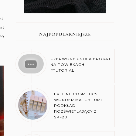
i.
st
NAJPOPULARNIEJSZE
o,
CZERWONE USTA & BROKAT
NA POWIEKACH |
#TUTORIAL
EVELINE COSMETICS
WONDER MATCH LUMI -
PODKŁAD
ROZŚWIETLAJĄCY Z
SPF20