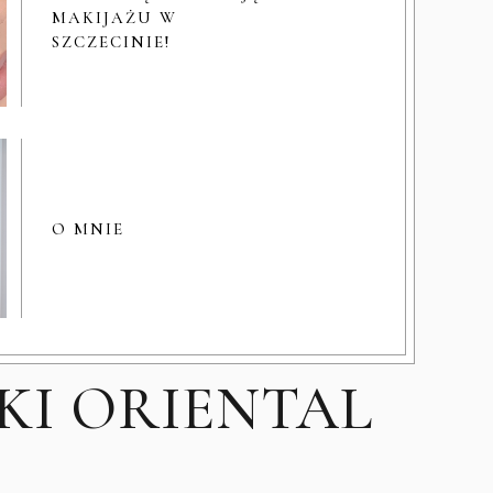
MAKIJAŻU W
SZCZECINIE!
O MNIE
KI ORIENTAL