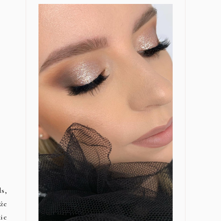
ls,
że
ie