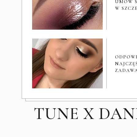
UMÓW S
W SZCZ
ODPOW
NAJCZĘŚ
ZADAWA
TUNE X DAN