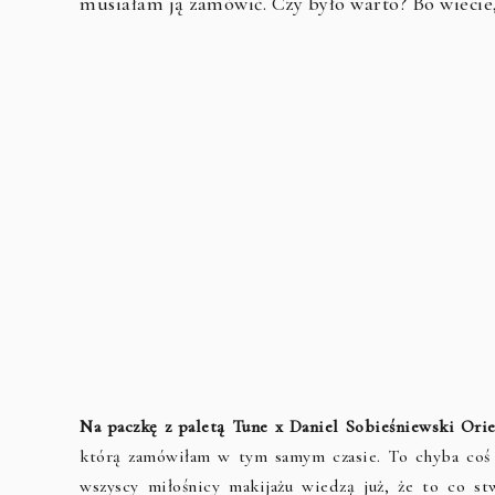
musiałam ją zamówić. Czy było warto? Bo wiecie, j
Na paczkę z paletą Tune x Daniel Sobieśniewski Ori
którą zamówiłam w tym samym czasie. To chyba coś 
wszyscy miłośnicy makijażu wiedzą już, że to co st