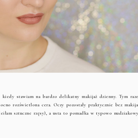
 kiedy stawiam na bardzo delikatny makijaż dzienny. Tym raz
cno rozświetlona cera. Oczy pozostały praktycznie bez makija
okleiłam sztuczne rzęsy), a usta to pomadka w typowo nudziakow