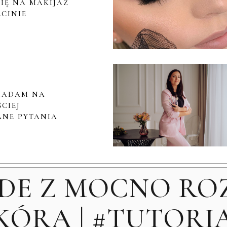
IĘ NA MAKIJAŻ
ECINIE
IADAM NA
CIEJ
NE PYTANIA
UDE Z MOCNO RO
KÓRĄ | #TUTORI