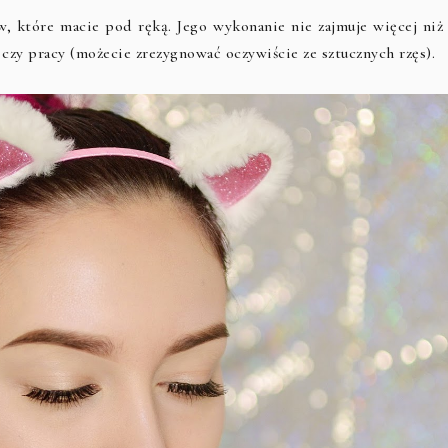
 które macie pod ręką. Jego wykonanie nie zajmuje więcej niż 
 czy pracy (możecie zrezygnować oczywiście ze sztucznych rzęs).