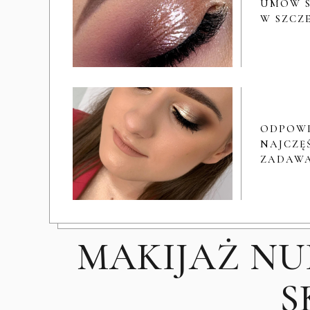
UMÓW S
W SZCZ
ODPOW
NAJCZĘŚ
ZADAWA
MAKIJAŻ N
S