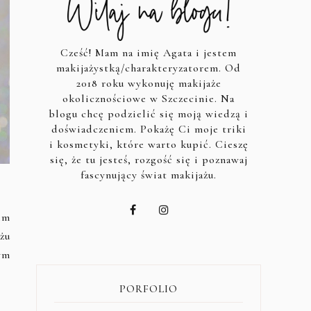
Cześć! Mam na imię Agata i jestem
makijażystką/charakteryzatorem. Od
2018 roku wykonuję makijaże
okolicznościowe w Szczecinie. Na
blogu chcę podzielić się moją wiedzą i
doświadczeniem. Pokażę Ci moje triki
i kosmetyki, które warto kupić. Cieszę
się, że tu jesteś, rozgość się i poznawaj
fascynujący świat makijażu.
em
żu
ym
PORFOLIO