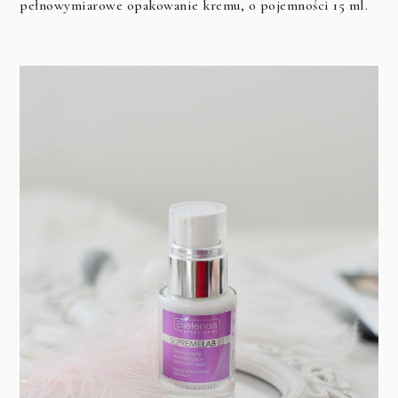
pełnowymiarowe opakowanie kremu, o pojemności 15 ml.